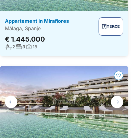
Appartement in Miraflores
Málaga, Spanje
€ 1.445.000
Aantal badkamers:
Aantal slaapkamers:
2
3
18
Foto's:
Galerij
navigatie