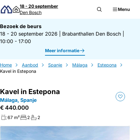
Direct naar inhoud
18 - 20 september
Menu
Den Bosch
Bezoek de beurs
18 - 20 september 2026
|
Brabanthallen Den Bosch
|
10:00 - 17:00
Meer informatie
Home
Aanbod
Spanje
Málaga
Estepona
Kavel in Estepona
Kavel in Estepona
Málaga, Spanje
€ 440.000
67 m²
2
2