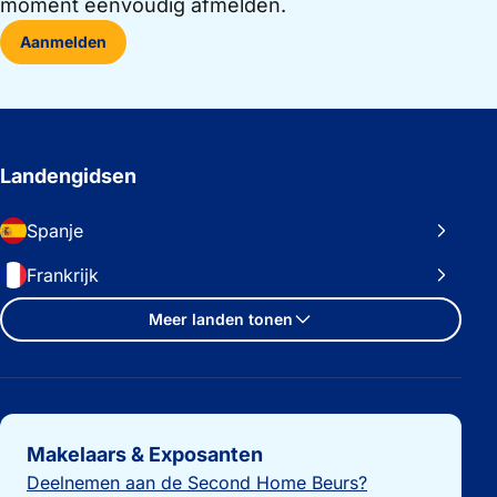
moment eenvoudig afmelden.
Aanmelden
Landengidsen
Spanje
Frankrijk
Meer landen tonen
Belangrijke links
Makelaars & Exposanten
Deelnemen aan de Second Home Beurs?