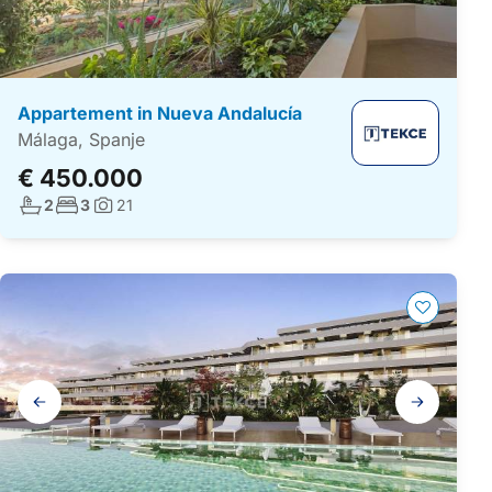
Appartement in Nueva Andalucía
Málaga, Spanje
€ 450.000
Aantal badkamers:
Aantal slaapkamers:
2
3
21
Foto's:
Galerij
navigatie