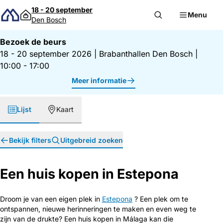
Direct naar inhoud
18 - 20 september
Menu
Den Bosch
Bezoek de beurs
18 - 20 september 2026
|
Brabanthallen Den Bosch
|
10:00 - 17:00
Meer informatie
Lijst
Kaart
Bekijk filters
Uitgebreid zoeken
Een huis kopen in Estepona
Droom je van een eigen plek in
Estepona
? Een plek om te
ontspannen, nieuwe herinneringen te maken en even weg te
zijn van de drukte? Een huis kopen in Málaga kan die