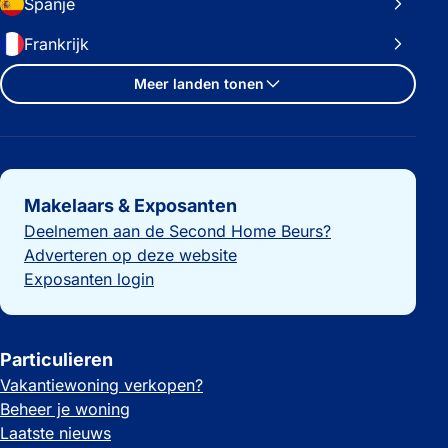
Spanje
Frankrijk
Meer landen tonen
Belangrijke links
Makelaars & Exposanten
Deelnemen aan de Second Home Beurs?
Adverteren op deze website
Exposanten login
Particulieren
Vakantiewoning verkopen?
Beheer je woning
Laatste nieuws