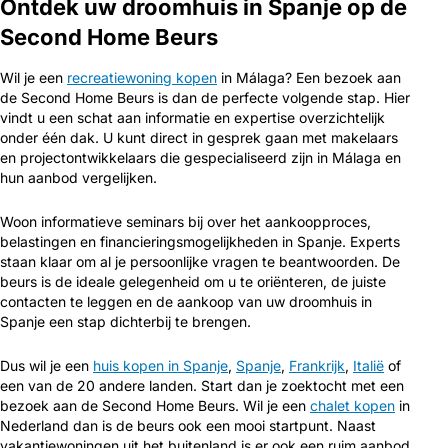
Ontdek uw droomhuis in Spanje op de
Second Home Beurs
Wil je een
recreatiewoning kopen
in Málaga? Een bezoek aan
de Second Home Beurs is dan de perfecte volgende stap. Hier
vindt u een schat aan informatie en expertise overzichtelijk
onder één dak. U kunt direct in gesprek gaan met makelaars
en projectontwikkelaars die gespecialiseerd zijn in Málaga en
hun aanbod vergelijken.
Woon informatieve seminars bij over het aankoopproces,
belastingen en financieringsmogelijkheden in Spanje. Experts
staan klaar om al je persoonlijke vragen te beantwoorden. De
beurs is de ideale gelegenheid om u te oriënteren, de juiste
contacten te leggen en de aankoop van uw droomhuis in
Spanje een stap dichterbij te brengen.
Dus wil je een
huis kopen in Spanje
,
Spanje
,
Frankrijk
,
Italië
of
een van de 20 andere landen. Start dan je zoektocht met een
bezoek aan de Second Home Beurs. Wil je een
chalet kopen
in
Nederland dan is de beurs ook een mooi startpunt. Naast
vakantiewoningen uit het buitenland is er ook een ruim aanbod