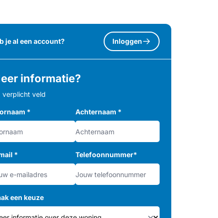
b je al een account?
Inloggen
eer informatie?
= verplicht veld
ornaam
*
Achternaam
*
mail
*
Telefoonnummer
*
ak een keuze