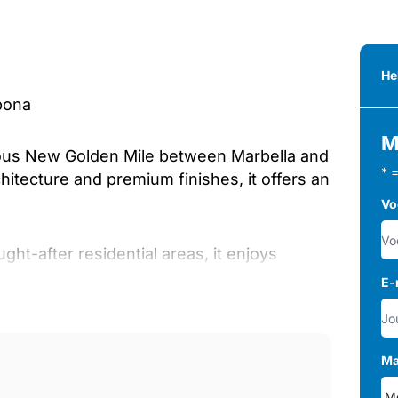
He
pona
M
ous New Golden Mile between Marbella and
* 
tecture and premium finishes, it offers an
Vo
ht-after residential areas, it enjoys
 schools, and all essential amenities. The
E-
short drive away, making this an ideal
Ma
partments and penthouses designed to
en-plan living areas connect seamlessly