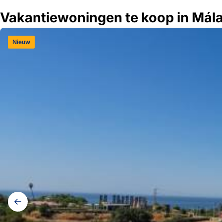
Vakantiewoningen te koop in Mál
Nieuw
Galerij
navigatie