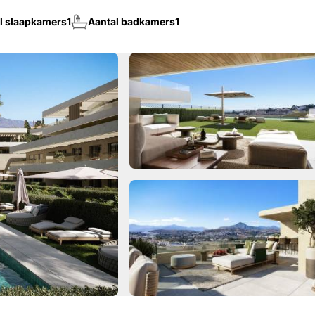
l slaapkamers
1
Aantal badkamers
1