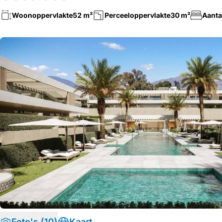
Woonoppervlakte
52 m²
Perceeloppervlakte
30 m²
Aanta
Foto's (10)
Kaart