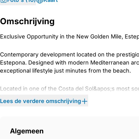
Omschrijving
Exclusive Opportunity in the New Golden Mile, Este
Contemporary development located on the prestigi
Estepona. Designed with modern Mediterranean archi
exceptional lifestyle just minutes from the beach.
Located in one of the Costa del Sol&apos;s most soug
proximity to golf courses, beach clubs, international
Lees de verdere omschrijving
vibrant centres of Marbella and Estepona are only a 
location for both permanent living and holiday use.
Algemeen
The development features elegant contemporary a
maximise natural light and open views. Spacious op