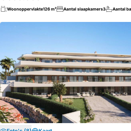
Woonoppervlakte
126 m²
Aantal slaapkamers
3
Aantal b
Foto's (8)
Kaart