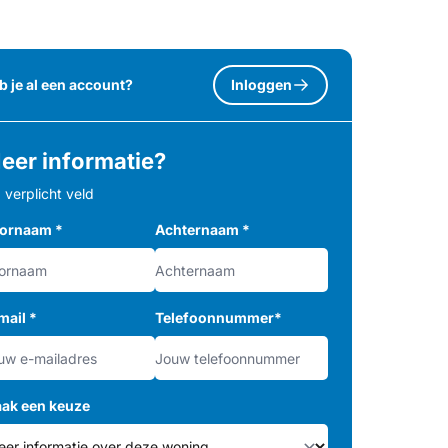
b je al een account?
Inloggen
eer informatie?
= verplicht veld
ornaam
*
Achternaam
*
mail
*
Telefoonnummer
*
ak een keuze