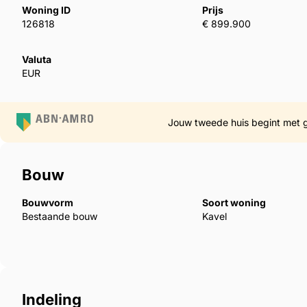
Woning ID
Prijs
Enjoy first-class facilities, including two infinity poo
126818
€ 899.900
Additionally, to enhance your experience, we ‌also ‌hav
‌putting ‌green, all ‌designed ‌with the highest ‌quality 
Valuta
the ‌needs ‌of ‌the ‌most ‌discerning ‌individuals.
EUR
Jouw tweede huis begint met 
Bouw
Bouwvorm
Soort woning
Bestaande bouw
Kavel
Indeling