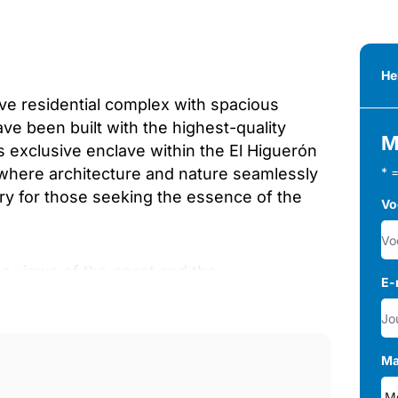
He
ve residential complex with spacious
ve been built with the highest-quality
M
s exclusive enclave within the El Higuerón
 where architecture and nature seamlessly
* 
ry for those seeking the essence of the
Vo
ic views of the coast and the
E-
spacious private terraces that complement
nvironment allows its residents to indulge
of the sea, creating a truly unforgettable
Ma