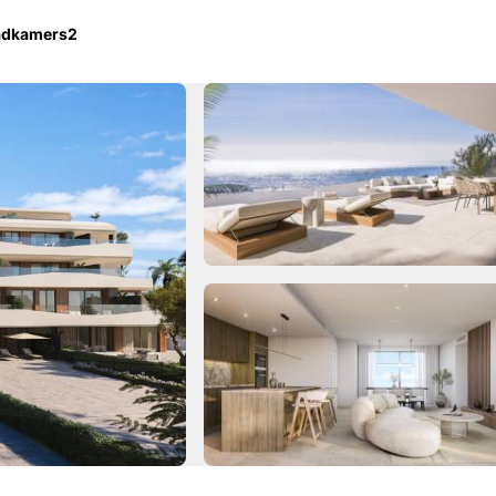
adkamers
2