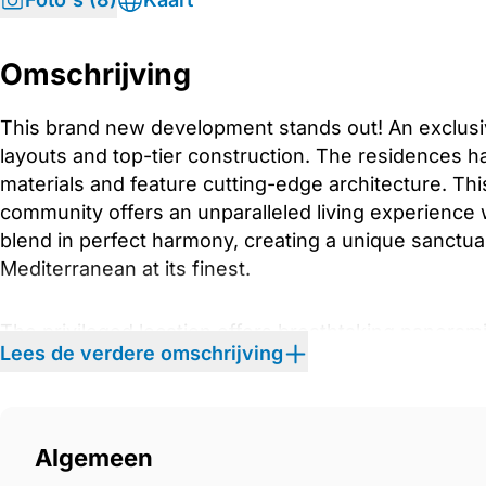
Omschrijving
This brand new development stands out! An exclusi
layouts and top-tier construction. The residences ha
materials and feature cutting-edge architecture. Thi
community offers an unparalleled living experience
blend in perfect harmony, creating a unique sanctua
Mediterranean at its finest.
The privileged location offers breathtaking panoram
Lees de verdere omschrijving
Mediterranean Sea, which can be enjoyed from the 
each of these exceptional residences. This unique e
in the natural beauty of the coastline and the charm 
and enriching experience.
Algemeen