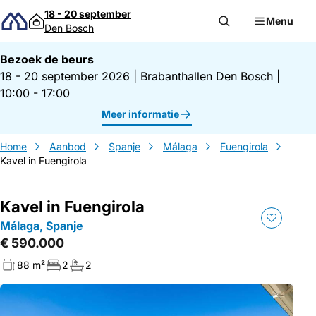
Direct naar inhoud
18 - 20 september
Menu
Den Bosch
Bezoek de beurs
18 - 20 september 2026
|
Brabanthallen Den Bosch
|
10:00 - 17:00
Meer informatie
Home
Aanbod
Spanje
Málaga
Fuengirola
Kavel in Fuengirola
Kavel in Fuengirola
Málaga, Spanje
€ 590.000
88 m²
2
2