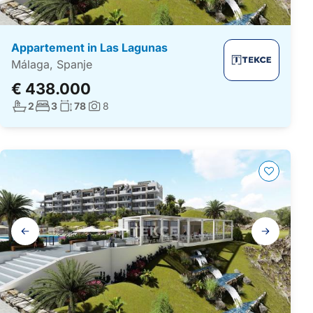
Appartement in Las Lagunas
Málaga, Spanje
€ 438.000
Aantal badkamers:
Aantal slaapkamers:
Woonoppervlakte:
2
3
78
8
Foto's:
Galerij
navigatie