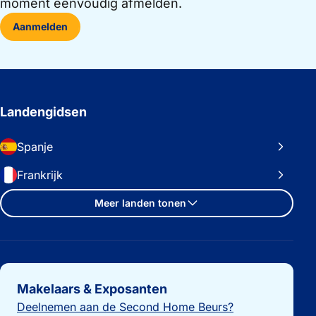
moment eenvoudig afmelden.
Aanmelden
Landengidsen
Spanje
Frankrijk
Meer landen tonen
Belangrijke links
Makelaars & Exposanten
Deelnemen aan de Second Home Beurs?