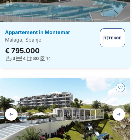
Appartement in Montemar
Málaga, Spanje
€ 795.000
Aantal badkamers:
Aantal slaapkamers:
Woonoppervlakte:
3
4
80
14
Foto's:
Galerij
navigatie