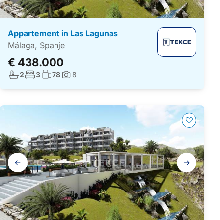
Appartement in Las Lagunas
Málaga, Spanje
€ 438.000
Aantal badkamers:
Aantal slaapkamers:
Woonoppervlakte:
2
3
78
8
Foto's:
Galerij
navigatie