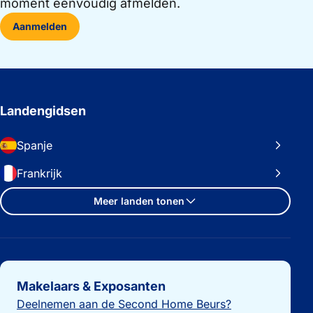
moment eenvoudig afmelden.
Aanmelden
Landengidsen
Spanje
Frankrijk
Meer landen tonen
Belangrijke links
Makelaars & Exposanten
Deelnemen aan de Second Home Beurs?