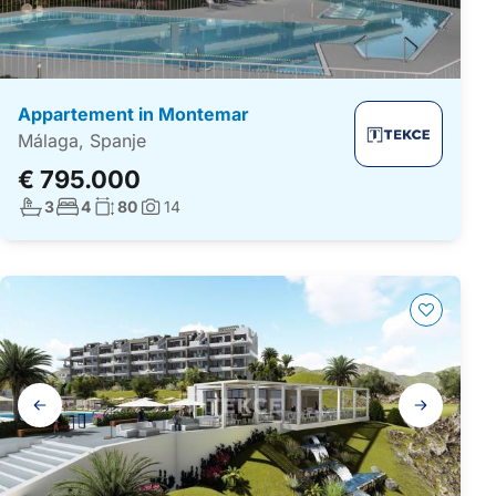
Appartement in Montemar
Málaga, Spanje
€ 795.000
Aantal badkamers:
Aantal slaapkamers:
Woonoppervlakte:
3
4
80
14
Foto's:
Galerij
navigatie