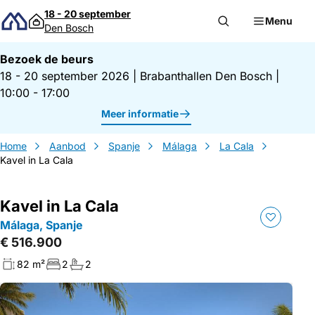
Direct naar inhoud
18 - 20 september
Menu
Den Bosch
Bezoek de beurs
18 - 20 september 2026
|
Brabanthallen Den Bosch
|
10:00 - 17:00
Meer informatie
Home
Aanbod
Spanje
Málaga
La Cala
Kavel in La Cala
Kavel in La Cala
Málaga, Spanje
€ 516.900
82 m²
2
2