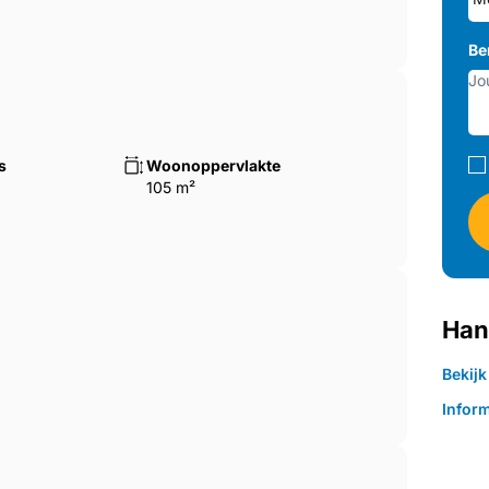
Be
s
Woonoppervlakte
105 m²
Han
Bekij
Inform