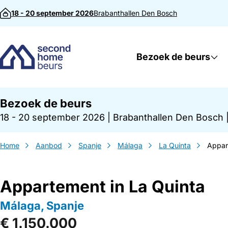
Direct naar inhoud
18 - 20 september 2026
Brabanthallen
Den Bosch
Bezoek de beurs
Bezoek de beurs
18 - 20 september 2026
|
Brabanthallen Den Bosch
Home
Aanbod
Spanje
Málaga
La Quinta
Appar
Appartement in La Quinta
Málaga, Spanje
€ 1.150.000