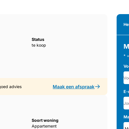
He
Status
te koop
M
* 
Vo
Maak een afspraak
goed advies
E-
Ma
Soort woning
Appartement