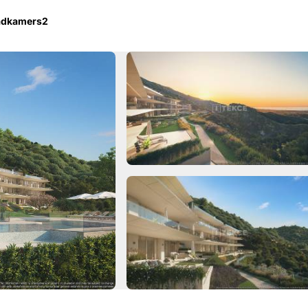
adkamers
2