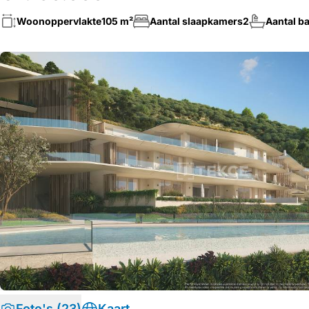
Woonoppervlakte
105 m²
Aantal slaapkamers
2
Aantal b
Foto's (23)
Kaart