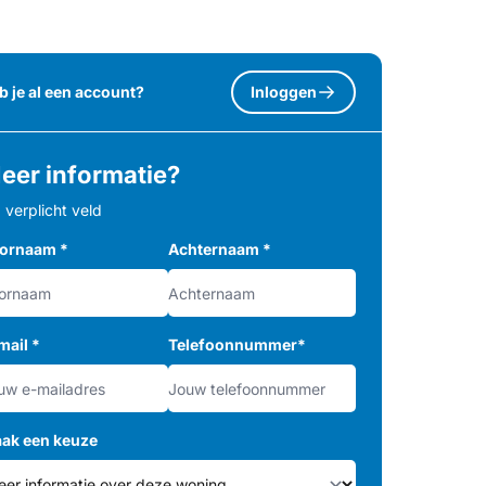
b je al een account?
Inloggen
eer informatie?
= verplicht veld
ornaam
*
Achternaam
*
mail
*
Telefoonnummer
*
ak een keuze