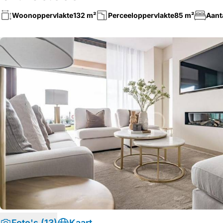
Woonoppervlakte
132 m²
Perceeloppervlakte
85 m²
Aant
Foto's (13)
Kaart