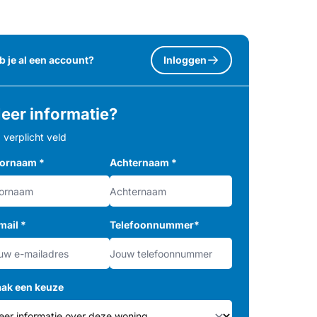
b je al een account?
Inloggen
eer informatie?
= verplicht veld
ornaam
*
Achternaam
*
mail
*
Telefoonnummer
*
ak een keuze