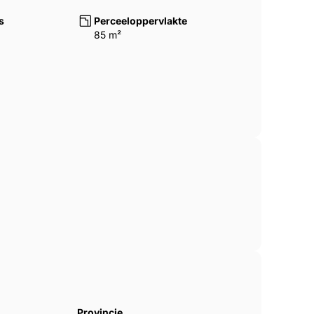
s
Perceeloppervlakte
85 m²
Provincie