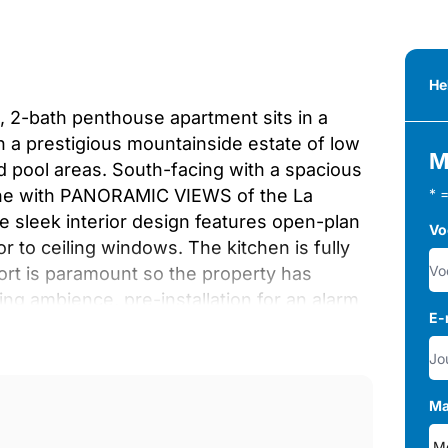
He
-bath penthouse apartment sits in a
restigious mountainside estate of low
M
d pool areas. South-facing with a spacious
hine with PANORAMIC VIEWS of the La
* 
 sleek interior design features open-plan
Vo
to ceiling windows. The kitchen is fully
ort is paramount so the property has
ning ambience, pre-installation for an alarm
E-
stance. The apartment is situated in a 200
ops, golf course, wellness spa, and
 you to enjoy BEACHSIDE LIFE IN THE
rt ‌drive ‌away ‌when ‌you ‌want to ‌dip ‌into
Ma
our&apos;s drive for ‌international