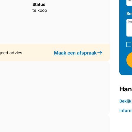
019.
Status
te koop
Be
Maak een afspraak
goed advies
Han
Bekij
Inform