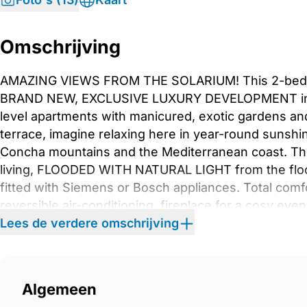
Omschrijving
AMAZING VIEWS FROM THE SOLARIUM! This 2-bed, 2
BRAND NEW, EXCLUSIVE LUXURY DEVELOPMENT in a p
level apartments with manicured, exotic gardens an
terrace, imagine relaxing here in year-round suns
Concha mountains and the Mediterranean coast. The
living, FLOODED WITH NATURAL LIGHT from the floor 
fitted with Siemens or Bosch appliances. Total comf
reversible air-conditioning, fireplace for a cosy eve
and home domotics to control the electronics at a di
Lees de verdere omschrijving
hectare estate and includes a hotel, restaurants, sh
equestrian centre. There is even a sports lake for
MOUNTAINS. Marbella and Puerto ‌Banus ‌are ‌only ‌a sho
Algemeen
these international ‌hotspots. Malaga Airport ‌is ‌an ‌h