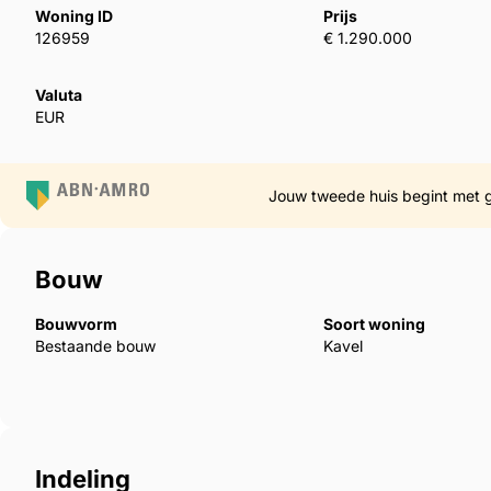
‌connections. ‌OFF-PLAN ‌development, ‌completion ‌2
Woning ID
Prijs
126959
€ 1.290.000
Valuta
EUR
Jouw tweede huis begint met 
Bouw
Bouwvorm
Soort woning
Bestaande bouw
Kavel
Indeling