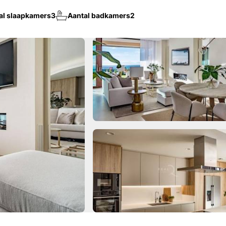
al slaapkamers
3
Aantal badkamers
2