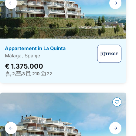
Galerij
navigatie
Appartement in La Quinta
Málaga, Spanje
€ 1.375.000
Aantal badkamers:
Aantal slaapkamers:
Woonoppervlakte:
2
3
210
22
Foto's:
Galerij
navigatie