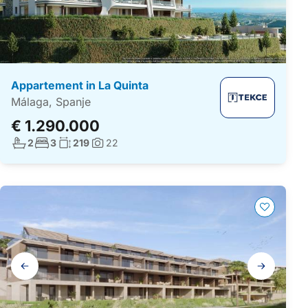
Appartement in La Quinta
Málaga, Spanje
€ 1.290.000
Aantal badkamers:
Aantal slaapkamers:
Woonoppervlakte:
2
3
219
22
Foto's:
Galerij
navigatie