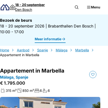
Direct naar inhoud
18 - 20 september
Menu
Den Bosch
Bezoek de beurs
18 - 20 september 2026
|
Brabanthallen Den Bosch
|
10:00 - 17:00
Meer informatie
Home
Aanbod
Spanje
Málaga
Marbella
Appartement in Marbella
Appartement in Marbella
Málaga, Spanje
€ 1.795.000
315 m²
850 m²
6
6