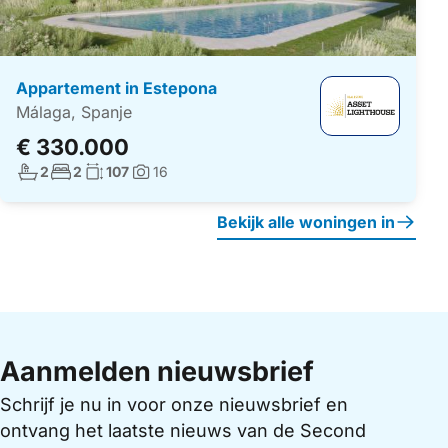
Appartement in Estepona
Málaga, Spanje
€ 330.000
Aantal badkamers:
Aantal slaapkamers:
Woonoppervlakte:
2
2
107
16
Foto's:
Bekijk alle woningen in
Aanmelden nieuwsbrief
Schrijf je nu in voor onze nieuwsbrief en
ontvang het laatste nieuws van de Second