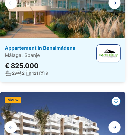
Galerij
navigatie
Appartement in Benalmádena
Málaga, Spanje
€ 825.000
Aantal badkamers:
Aantal slaapkamers:
Woonoppervlakte:
2
2
121
9
Foto's:
Nieuw
Galerij
navigatie