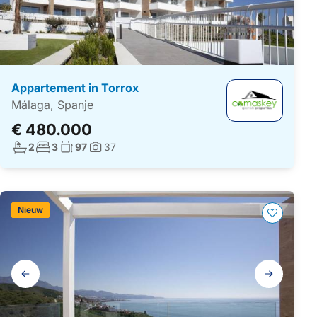
Appartement in Torrox
Málaga, Spanje
€ 480.000
Aantal badkamers:
Aantal slaapkamers:
Woonoppervlakte:
2
3
97
37
Foto's:
Nieuw
Galerij
navigatie