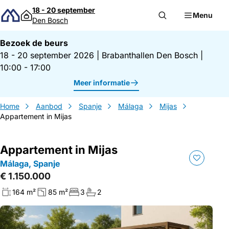
Direct naar inhoud
18 - 20 september
Menu
Den Bosch
Bezoek de beurs
18 - 20 september 2026
|
Brabanthallen Den Bosch
|
10:00 - 17:00
Meer informatie
Home
Aanbod
Spanje
Málaga
Mijas
Appartement in Mijas
Appartement in Mijas
Málaga, Spanje
€ 1.150.000
164 m²
85 m²
3
2