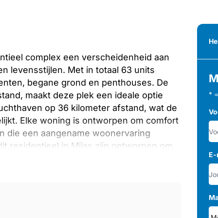
He
identieel complex een verscheidenheid aan
 levensstijlen. Met in totaal 63 units
M
enten, begane grond en penthouses. De
stand, maakt deze plek een ideale optie
* 
luchthaven op 36 kilometer afstand, wat de
Vo
lijkt. Elke woning is ontworpen om comfort
ken die een aangename woonervaring
residentieel in Mijas zijn ontworpen om
E-
 De woningen beschikken over
van het uitzicht te genieten. Bovendien
mte biedt voor buitenrecreatie. De
ustige omgeving, ideaal voor wandelingen
Ma
baan voegt een extra aantrekkingskracht