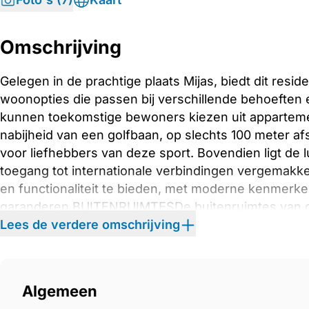
Omschrijving
Gelegen in de prachtige plaats Mijas, biedt dit res
woonopties die passen bij verschillende behoeften en
kunnen toekomstige bewoners kiezen uit appartem
nabijheid van een golfbaan, op slechts 100 meter af
voor liefhebbers van deze sport. Bovendien ligt de 
toegang tot internationale verbindingen vergemakke
en functionaliteit te bieden, met moderne kenmer
garanderen.BUITENRUIMTESDe buitenruimtes van dit 
optimaal te genieten van het mediterrane klimaat.
Lees de verdere omschrijving
privéterrassen, perfect om buiten te ontspannen en 
bevatten sommige typen een solarium, wat extra rui
gemeenschappelijke tuinen bieden een groene en r
Algemeen
of ontspanningsmomenten. De nabijheid van de golf