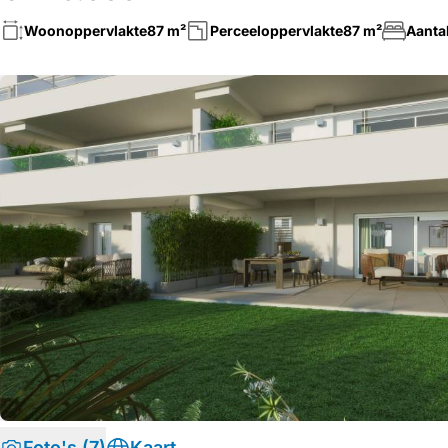
Woonoppervlakte
87 m²
Perceeloppervlakte
87 m²
Aanta
Foto's (7)
Kaart