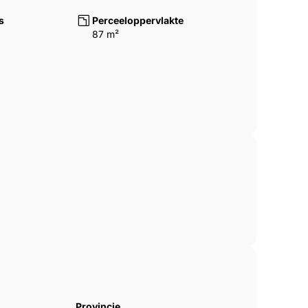
s
Perceeloppervlakte
87 m²
Provincie