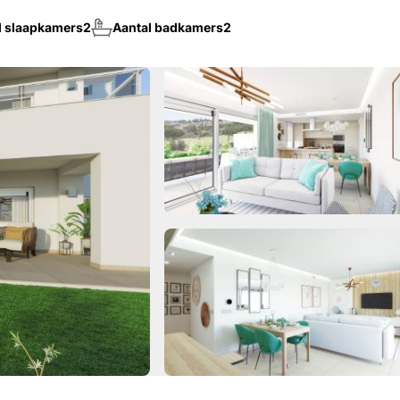
l slaapkamers
2
Aantal badkamers
2