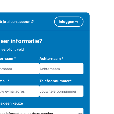
b je al een account?
Inloggen
eer informatie?
= verplicht veld
ornaam
*
Achternaam
*
mail
*
Telefoonnummer
*
ak een keuze