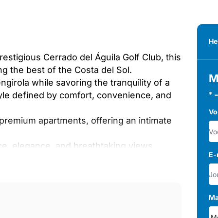
He
restigious Cerrado del Águila Golf Club, this
g the best of the Costa del Sol.
M
irola while savoring the tranquility of a
style defined by comfort, convenience, and
* 
Vo
 premium apartments, offering an intimate
e, elegance, and breathtaking views.
E-
iling windows, ‌and ‌top ‌resort-style
or ‌and outdoor living, ‌inviting ‌you ‌to
Ma