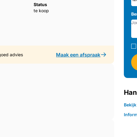
Status
te koop
Be
Maak een afspraak
goed advies
Han
Bekij
Inform