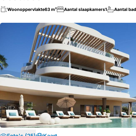
Woonoppervlakte
63 m²
Aantal slaapkamers
1
Aantal ba
Foto's (25)
Kaart