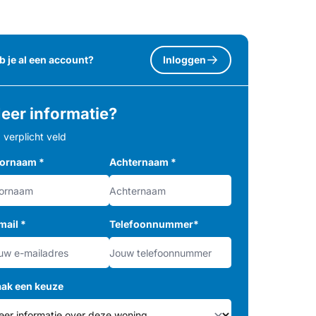
b je al een account?
Inloggen
eer informatie?
= verplicht veld
ornaam
*
Achternaam
*
mail
*
Telefoonnummer
*
ak een keuze