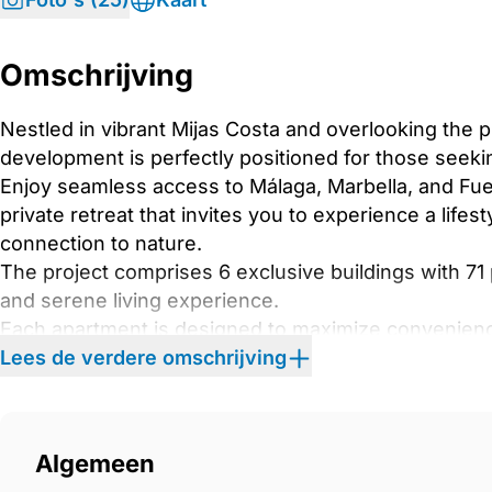
Omschrijving
Nestled in vibrant Mijas Costa and overlooking the p
development is perfectly positioned for those seekin
Enjoy seamless access to Málaga, Marbella, and Fueng
private retreat that invites you to experience a life
connection to nature.
The project comprises 6 exclusive buildings with 71
and serene living experience.
Each apartment is designed to maximize convenienc
Expansive ‌terraces, ‌landscaped ‌gardens, ‌floor-to-ce
Lees de verdere omschrijving
‌amenities ‌create a ‌seamless ‌connection between indo
immerse yourself ‌in ‌the ‌tranquility ‌of ‌coastal ‌life.
Algemeen