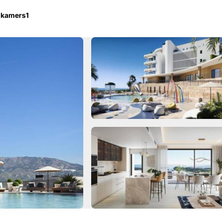
dkamers
1