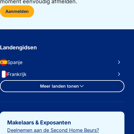
moment eenvoudig afmelden.
Aanmelden
Landengidsen
Spanje
Frankrijk
Meer landen tonen
Belangrijke links
Makelaars & Exposanten
Deelnemen aan de Second Home Beurs?