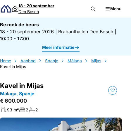
Direct naar inhoud
18 - 20 september
Menu
Den Bosch
Bezoek de beurs
18 - 20 september 2026
|
Brabanthallen Den Bosch
|
10:00 - 17:00
Meer informatie
Home
Aanbod
Spanje
Málaga
Mijas
Kavel in Mijas
Kavel in Mijas
Málaga, Spanje
€ 600.000
93 m²
2
2