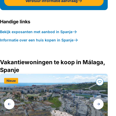
Verstuur informatie aanvraag
Handige links
Bekijk exposanten met aanbod in Spanje
Informatie over een huis kopen in Spanje
Vakantiewoningen te koop in Málaga,
Spanje
Nieuw
Galerij
navigatie