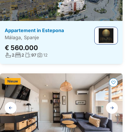
Appartement in Estepona
Málaga, Spanje
€ 560.000
Aantal badkamers:
Aantal slaapkamers:
Woonoppervlakte:
2
2
97
12
Foto's:
Nieuw
Galerij
navigatie