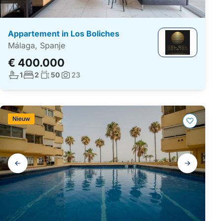
Appartement in Los Boliches
Málaga, Spanje
€ 400.000
Aantal badkamers:
Aantal slaapkamers:
Woonoppervlakte:
1
2
50
23
Foto's:
Nieuw
Galerij
navigatie