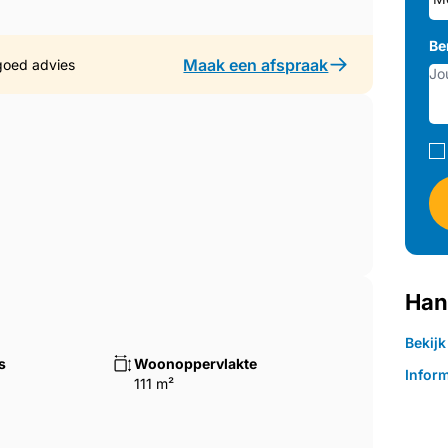
Be
Maak een afspraak
goed advies
Han
Bekij
s
Woonoppervlakte
Inform
111 m²