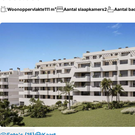
Woonoppervlakte
111 m²
Aantal slaapkamers
2
Aantal b
Foto's (15)
Kaart