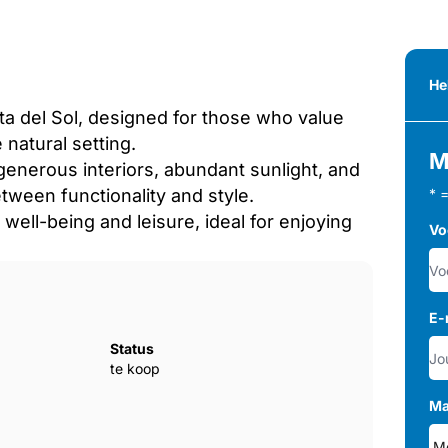
He
a del Sol, designed for those who value
 natural setting.
M
enerous interiors, abundant ‌sunlight, ‌and
between ‌functionality and ‌style.
* 
ll-being ‌and ‌leisure, ideal for ‌enjoying
Vo
E-
Status
te koop
Ma