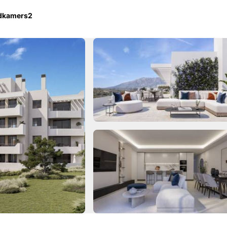
adkamers
2