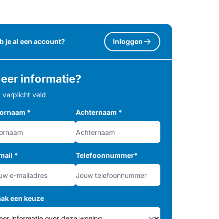
b je al een account?
Inloggen
eer informatie?
= verplicht veld
ornaam
*
Achternaam
*
mail
*
Telefoonnummer
*
ak een keuze