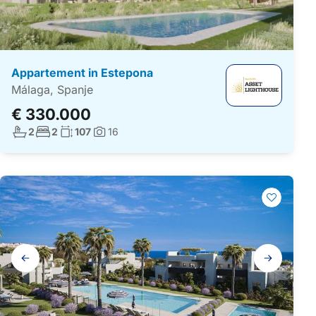
Appartement in Estepona
Málaga, Spanje
€ 330.000
Aantal badkamers:
Aantal slaapkamers:
Woonoppervlakte:
2
2
107
16
Foto's:
Galerij
navigatie