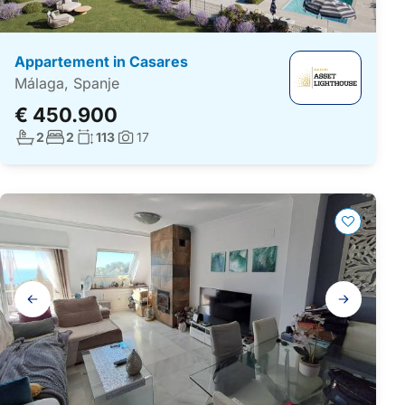
Appartement in Casares
Málaga, Spanje
€ 450.900
Aantal badkamers:
Aantal slaapkamers:
Woonoppervlakte:
2
2
113
17
Foto's:
Galerij
navigatie