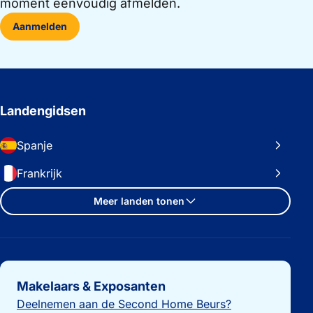
moment eenvoudig afmelden.
Aanmelden
Landengidsen
Spanje
Frankrijk
Meer landen tonen
Belangrijke links
Makelaars & Exposanten
Deelnemen aan de Second Home Beurs?