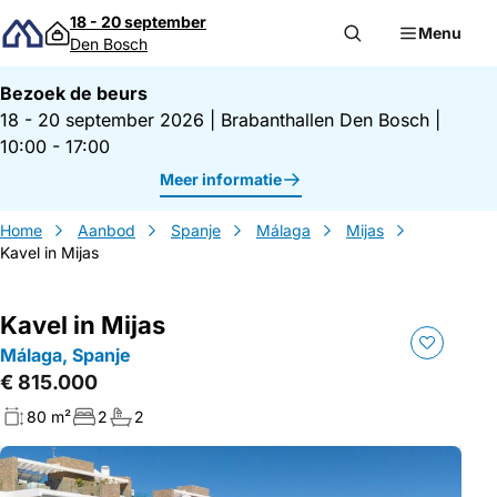
Direct naar inhoud
18 - 20 september
Menu
Den Bosch
Bezoek de beurs
18 - 20 september 2026
|
Brabanthallen Den Bosch
|
10:00 - 17:00
Meer informatie
Home
Aanbod
Spanje
Málaga
Mijas
Kavel in Mijas
Kavel in Mijas
Málaga, Spanje
€ 815.000
80 m²
2
2