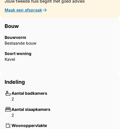
Jouw tweede huis begint met goed advies
takes in a large section of the Costa del Sol coastline.
Maak een afspraak
Bouw
Bouwvorm
Bestaande bouw
Soort woning
Kavel
Indeling
Aantal badkamers
2
Aantal slaapkamers
2
Woonoppervlakte