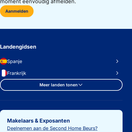
moment eenvoudig afmelden.
Aanmelden
Landengidsen
Spanje
Frankrijk
Meer landen tonen
Belangrijke links
Makelaars & Exposanten
Deelnemen aan de Second Home Beurs?