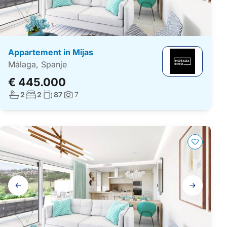
Appartement in Mijas
Málaga, Spanje
€ 445.000
Aantal badkamers:
Aantal slaapkamers:
Woonoppervlakte:
2
2
87
7
Foto's:
Galerij
navigatie