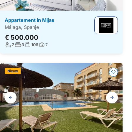
Appartement in Mijas
Málaga, Spanje
€ 500.000
Aantal badkamers:
Aantal slaapkamers:
Woonoppervlakte:
2
3
106
7
Foto's:
Nieuw
Galerij
navigatie