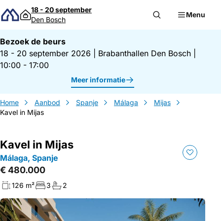
Direct naar inhoud
18 - 20 september
Menu
Den Bosch
Bezoek de beurs
18 - 20 september 2026
|
Brabanthallen Den Bosch
|
10:00 - 17:00
Meer informatie
Home
Aanbod
Spanje
Málaga
Mijas
Kavel in Mijas
Kavel in Mijas
Málaga, Spanje
€ 480.000
126 m²
3
2