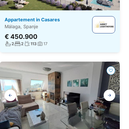
Appartement in Casares
Málaga, Spanje
€ 450.900
Aantal badkamers:
Aantal slaapkamers:
Woonoppervlakte:
2
2
113
17
Foto's:
Galerij
navigatie