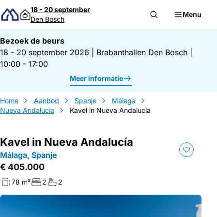
Direct naar inhoud
18 - 20 september
Menu
Den Bosch
Bezoek de beurs
18 - 20 september 2026
|
Brabanthallen Den Bosch
|
10:00 - 17:00
Meer informatie
Home
Aanbod
Spanje
Málaga
Nueva Andalucía
Kavel in Nueva Andalucía
Kavel in Nueva Andalucía
Málaga, Spanje
€ 405.000
78 m²
2
2