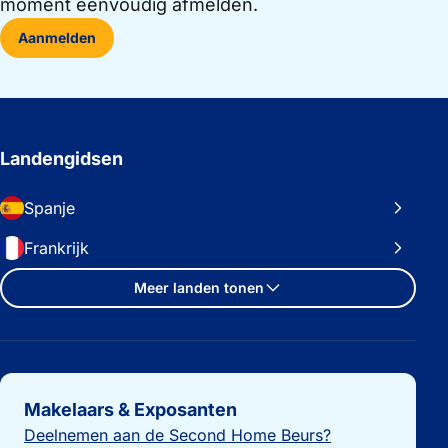
moment eenvoudig afmelden.
Aanmelden
Landengidsen
Spanje
Frankrijk
Meer landen tonen
Belangrijke links
Makelaars & Exposanten
Deelnemen aan de Second Home Beurs?