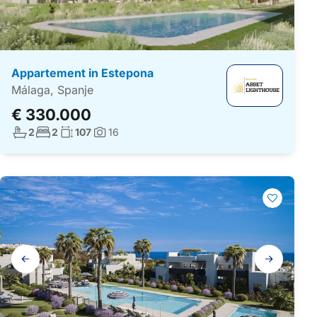
Appartement in Estepona
Málaga, Spanje
€ 330.000
Aantal badkamers:
Aantal slaapkamers:
Woonoppervlakte:
2
2
107
16
Foto's:
Galerij
navigatie