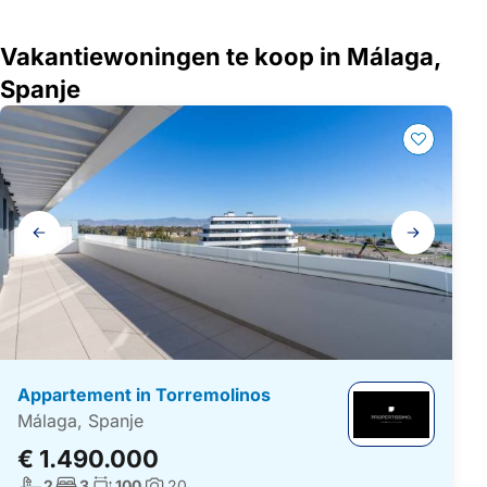
Vakantiewoningen te koop in Málaga,
Spanje
Galerij
navigatie
Appartement in Torremolinos
Málaga, Spanje
€ 1.490.000
Aantal badkamers:
Aantal slaapkamers:
Woonoppervlakte:
2
3
100
20