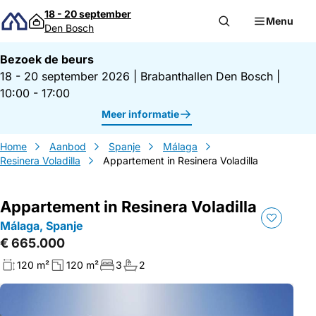
Direct naar inhoud
18 - 20 september
Menu
Den Bosch
Bezoek de beurs
18 - 20 september 2026
|
Brabanthallen Den Bosch
|
10:00 - 17:00
Meer informatie
Home
Aanbod
Spanje
Málaga
Resinera Voladilla
Appartement in Resinera Voladilla
Appartement in Resinera Voladilla
Málaga, Spanje
€ 665.000
120 m²
120 m²
3
2