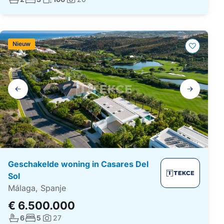
Foto's:
Nieuw
Galerij
navigatie
Geschakelde woning in Casares Del
Sol
Málaga, Spanje
€ 6.500.000
Aantal badkamers:
Aantal slaapkamers:
6
5
27
Foto's: