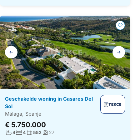
Galerij
navigatie
Geschakelde woning in Casares Del
Sol
Málaga, Spanje
€ 5.750.000
Aantal badkamers:
Aantal slaapkamers:
Woonoppervlakte:
4
4
552
27
Foto's: