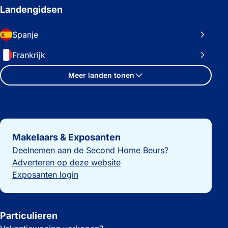
Landengidsen
Spanje
Frankrijk
Meer landen tonen
Belangrijke links
Makelaars & Exposanten
Deelnemen aan de Second Home Beurs?
Adverteren op deze website
Exposanten login
Particulieren