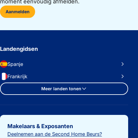
moment eenvoudig afmelden.
Aanmelden
Landengidsen
Spanje
Frankrijk
Meer landen tonen
Belangrijke links
Makelaars & Exposanten
Deelnemen aan de Second Home Beurs?