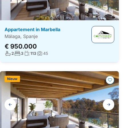
Appartement in Marbella
Málaga, Spanje
€ 950.000
Aantal badkamers:
Aantal slaapkamers:
Woonoppervlakte:
2
3
113
45
Foto's:
Nieuw
Galerij
navigatie