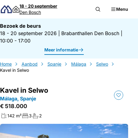
Direct naar inhoud
18 - 20 september
Menu
Den Bosch
Bezoek de beurs
18 - 20 september 2026
|
Brabanthallen Den Bosch
|
10:00 - 17:00
Meer informatie
Home
Aanbod
Spanje
Málaga
Selwo
Kavel in Selwo
Kavel in Selwo
Málaga, Spanje
€ 518.000
142 m²
3
2