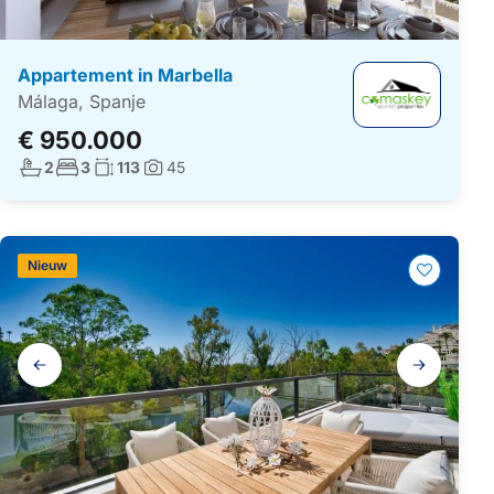
Appartement in Marbella
Málaga, Spanje
€ 950.000
Aantal badkamers:
Aantal slaapkamers:
Woonoppervlakte:
2
3
113
45
Foto's:
Nieuw
Galerij
navigatie