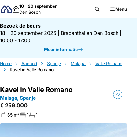
Direct naar inhoud
18 - 20 september
Menu
Den Bosch
Bezoek de beurs
18 - 20 september 2026
|
Brabanthallen Den Bosch
|
10:00 - 17:00
Meer informatie
Home
Aanbod
Spanje
Málaga
Valle Romano
Kavel in Valle Romano
Kavel in Valle Romano
Málaga, Spanje
€ 259.000
65 m²
1
1