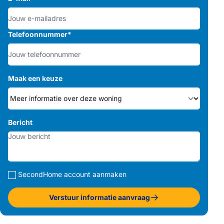
Telefoonnummer
*
Maak een keuze
Bericht
SecondHome account aanmaken
Verstuur informatie aanvraag