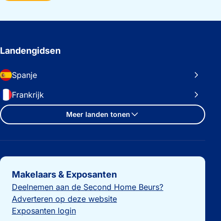
Landengidsen
Spanje
Frankrijk
Meer landen tonen
Belangrijke links
Makelaars & Exposanten
Deelnemen aan de Second Home Beurs?
Adverteren op deze website
Exposanten login