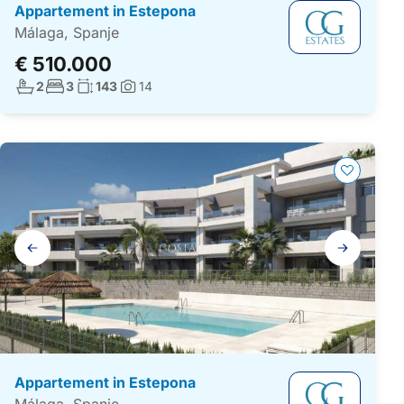
Appartement in Estepona
Málaga, Spanje
€ 510.000
Aantal badkamers:
Aantal slaapkamers:
Woonoppervlakte:
2
3
143
14
Foto's:
Galerij
navigatie
Appartement in Estepona
Málaga, Spanje