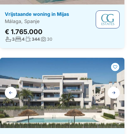
Vrijstaande woning in Mijas
Málaga, Spanje
€ 1.765.000
Aantal badkamers:
Aantal slaapkamers:
Woonoppervlakte:
3
4
344
30
Foto's:
Galerij
navigatie