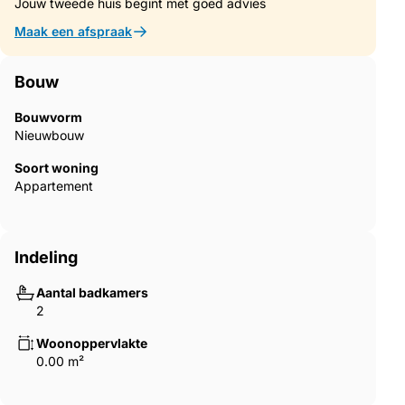
Jouw tweede huis begint met goed advies
the Costa Calida and is a popular holiday destination for
tourists. The narrow land strip separating the warm lagoon and
Maak een afspraak
the colder sea has a unique microclimate. It`s one of the most
exotic areas in Spain.Corvera airport is about 1 hour drive away
and Alicante airport about 2 hours away.723~
Bouw
Bouwvorm
Nieuwbouw
Soort woning
Appartement
Indeling
Aantal badkamers
2
Woonoppervlakte
0.00 m²