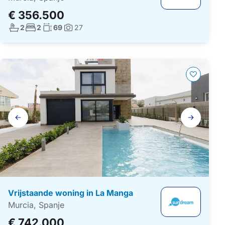
€ 356.500
Aantal badkamers:
Aantal slaapkamers:
Woonoppervlakte:
2
2
69
27
Foto's:
Galerij
navigatie
Vrijstaande woning in La Manga
Murcia, Spanje
€ 742.000