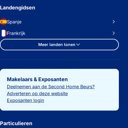
Landengidsen
Spanje
Frankrijk
Meer landen tonen
Belangrijke links
Makelaars & Exposanten
Deelnemen aan de Second Home Beurs?
Adverteren op deze website
Exposanten login
Particulieren