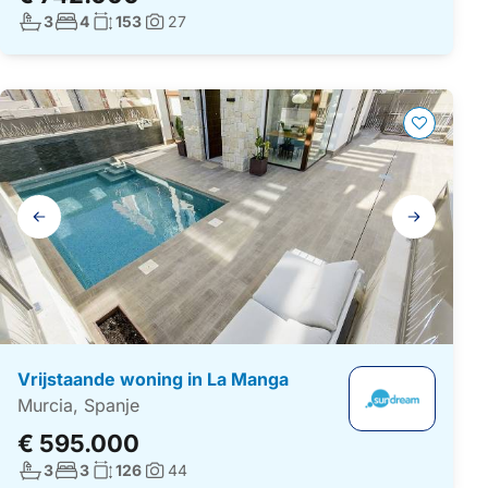
Aantal badkamers:
Aantal slaapkamers:
Woonoppervlakte:
3
4
153
27
Foto's:
Galerij
navigatie
Vrijstaande woning in La Manga
Murcia, Spanje
€ 595.000
Aantal badkamers:
Aantal slaapkamers:
Woonoppervlakte:
3
3
126
44
Foto's: