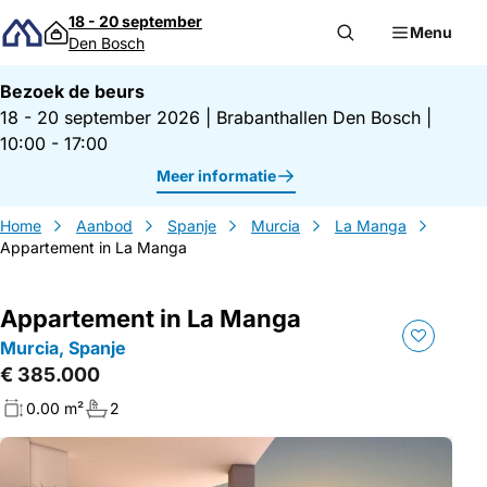
Direct naar inhoud
18 - 20 september
Menu
Den Bosch
Bezoek de beurs
18 - 20 september 2026
|
Brabanthallen Den Bosch
|
10:00 - 17:00
Meer informatie
Home
Aanbod
Spanje
Murcia
La Manga
Appartement in La Manga
Appartement in La Manga
Murcia, Spanje
€ 385.000
0.00 m²
2