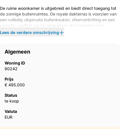
De ruime woonkamer is uitgebreid en biedt direct toegang tot
de zonnige buitenruimtes. De royale dakterras is voorzien van
een volledig uitgeruste buitenkeuken, sfeerverlichting en een
pergola – perfect om te ontspannen of te genieten met
vrienden.
Lees de verdere omschrijving
Extra’s:
Algemeen
Privé garage met ingebouwde kasten. Mogelijkheid om om te
bouwen tot een derde slaapkamer met badkamer.
Woning ID
90242
Buitentrap naar het dakterras
Prijs
€ 495.000
Dimmers voor verlichting
Status
Extra stopcontacten door het hele huis
te koop
Valuta
Extra schuifdeuren in de woonkamer voor meer lichtinval en
EUR
toegankelijkheid