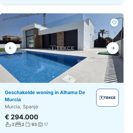
Galerij
navigatie
Geschakelde woning in Alhama De
Murcia
Murcia, Spanje
€ 294.000
Aantal badkamers:
Aantal slaapkamers:
Woonoppervlakte:
2
2
93
17
Foto's: