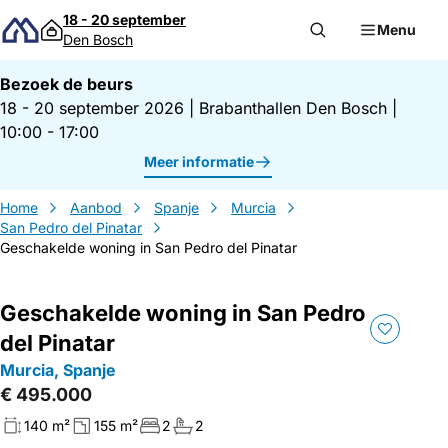
Direct naar inhoud
18 - 20 september
Menu
Den Bosch
Bezoek de beurs
18 - 20 september 2026
|
Brabanthallen Den Bosch
|
10:00 - 17:00
Meer informatie
Home
Aanbod
Spanje
Murcia
San Pedro del Pinatar
Geschakelde woning in San Pedro del Pinatar
Geschakelde woning in San Pedro
del Pinatar
Murcia, Spanje
€ 495.000
140 m²
155 m²
2
2