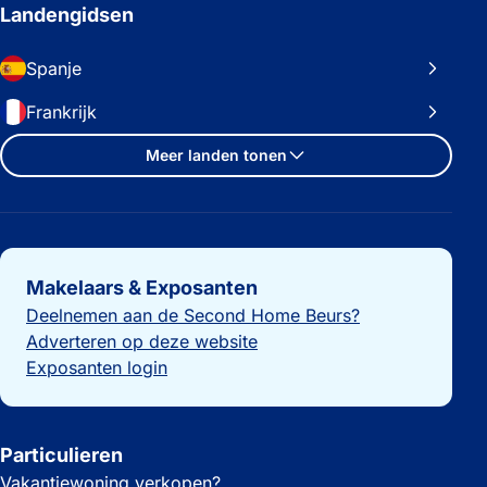
Landengidsen
Spanje
Frankrijk
Meer landen tonen
Belangrijke links
Makelaars & Exposanten
Deelnemen aan de Second Home Beurs?
Adverteren op deze website
Exposanten login
Particulieren
Vakantiewoning verkopen?