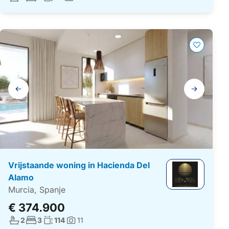
Foto's:
Galerij
navigatie
Vrijstaande woning in Hacienda Del
Alamo
Murcia, Spanje
€ 374.900
Aantal badkamers:
Aantal slaapkamers:
Woonoppervlakte:
2
3
114
11
Foto's: