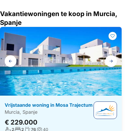
Vakantiewoningen te koop in Murcia,
Spanje
Galerij
navigatie
Vrijstaande woning in Mosa Trajectum
Murcia, Spanje
€ 229.000
Aantal badkamers:
Aantal slaapkamers:
Woonoppervlakte:
2
2
76
40