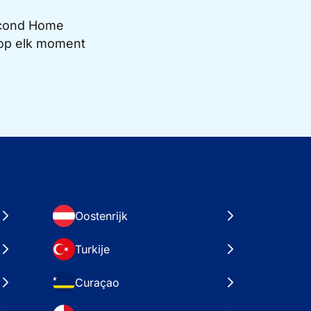
Second Home
e op elk moment
Oostenrijk
Turkije
Curaçao