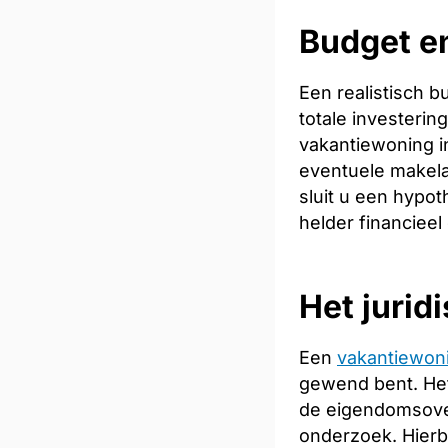
Budget en
Een realistisch 
totale investeri
vakantiewoning in
eventuele makela
sluit u een hypot
helder financieel
Het jurid
Een
vakantiewon
gewend bent. Het
de eigendomsoverd
onderzoek. Hierb