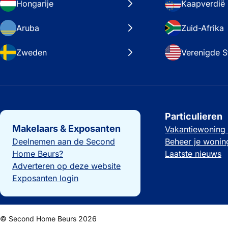
Hongarije
Kaapverdië
Aruba
Zuid-Afrika
Zweden
Verenigde S
Belangrijke links
Particulieren
Makelaars & Exposanten
Vakantiewoning
Deelnemen aan de Second
Beheer je wonin
Home Beurs?
Laatste nieuws
Adverteren op deze website
Exposanten login
© Second Home Beurs 2026