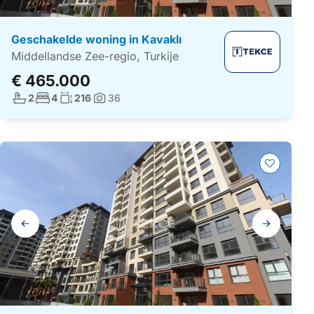
Geschakelde woning in Kavaklı
Middellandse Zee-regio, Turkije
€ 465.000
Aantal badkamers:
Aantal slaapkamers:
Woonoppervlakte:
2
4
216
36
Foto's:
Galerij
navigatie