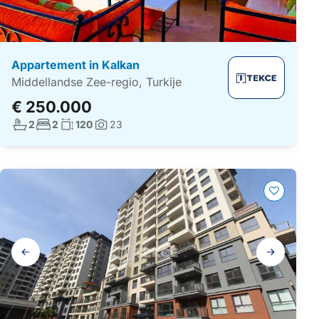
Appartement in Kalkan
Middellandse Zee-regio, Turkije
€ 250.000
Aantal badkamers:
Aantal slaapkamers:
Woonoppervlakte:
2
2
120
23
Foto's:
Galerij
navigatie