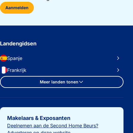
Aanmelden
Landengidsen
Spanje
Frankrijk
Meer landen tonen
Belangrijke links
Makelaars & Exposanten
Deelnemen aan de Second Home Beurs?
Adverteren op deze website