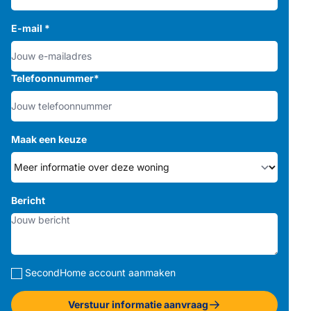
E-mail
*
Telefoonnummer
*
Maak een keuze
Bericht
SecondHome account aanmaken
Verstuur informatie aanvraag