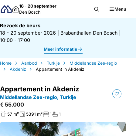
Direct naar inhoud
18 - 20 september
Menu
Den Bosch
Bezoek de beurs
18 - 20 september 2026
|
Brabanthallen Den Bosch
|
10:00 - 17:00
Meer informatie
Home
Aanbod
Turkije
Middellandse Zee-regio
Akdeniz
Appartement in Akdeniz
Appartement in Akdeniz
Middellandse Zee-regio, Turkije
€ 55.000
57 m²
5391 m²
1
1