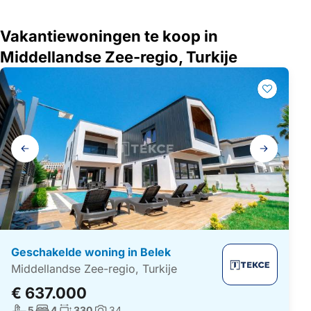
Vakantiewoningen te koop in
Middellandse Zee-regio, Turkije
Galerij
navigatie
Geschakelde woning in Belek
Middellandse Zee-regio, Turkije
€ 637.000
Aantal badkamers:
Aantal slaapkamers:
Woonoppervlakte:
5
4
330
34