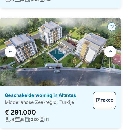
Foto's:
Galerij
navigatie
Geschakelde woning in Altıntaş
Middellandse Zee-regio, Turkije
€ 291.000
Aantal badkamers:
Aantal slaapkamers:
Woonoppervlakte:
4
5
330
11
Foto's: