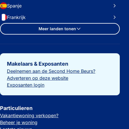
Spanje
Frankrijk
Meer landen tonen
Belangrijke links
Makelaars & Exposanten
Deelnemen aan de Second Home Beurs?
Adverteren op deze website
Exposanten login
Particulieren
Vakantiewoning verkopen?
Beheer je woning