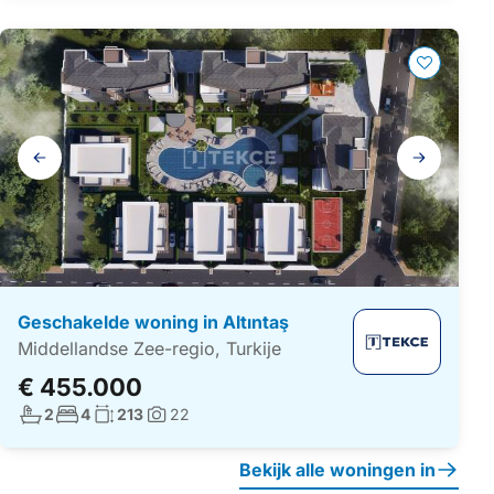
Galerij
navigatie
Geschakelde woning in Altıntaş
Middellandse Zee-regio, Turkije
€ 455.000
Aantal badkamers:
Aantal slaapkamers:
Woonoppervlakte:
2
4
213
22
Foto's:
Bekijk alle woningen in