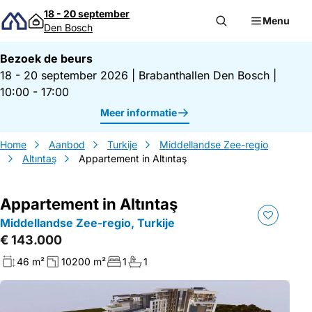
Direct naar inhoud
18 - 20 september
Menu
Den Bosch
Bezoek de beurs
18 - 20 september 2026
|
Brabanthallen Den Bosch
|
10:00 - 17:00
Meer informatie
Home
Aanbod
Turkije
Middellandse Zee-regio
Altıntaş
Appartement in Altıntaş
Appartement in Altıntaş
Middellandse Zee-regio, Turkije
€ 143.000
46 m²
10200 m²
1
1