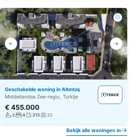
Galerij
navigatie
Geschakelde woning in Altıntaş
Middellandse Zee-regio, Turkije
€ 455.000
Aantal badkamers:
Aantal slaapkamers:
Woonoppervlakte:
2
4
213
22
Foto's:
Bekijk alle woningen in