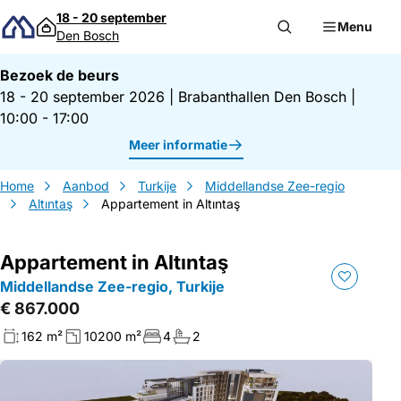
Direct naar inhoud
18 - 20 september
Menu
Den Bosch
Bezoek de beurs
18 - 20 september 2026
|
Brabanthallen Den Bosch
|
10:00 - 17:00
Meer informatie
Home
Aanbod
Turkije
Middellandse Zee-regio
Altıntaş
Appartement in Altıntaş
Appartement in Altıntaş
Middellandse Zee-regio, Turkije
€ 867.000
162 m²
10200 m²
4
2