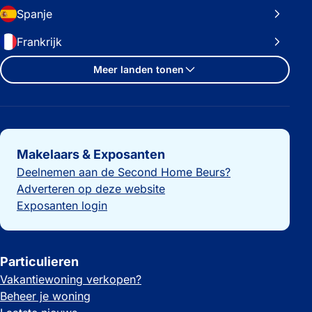
Spanje
Frankrijk
Meer landen tonen
Belangrijke links
Makelaars & Exposanten
Deelnemen aan de Second Home Beurs?
Adverteren op deze website
Exposanten login
Particulieren
Vakantiewoning verkopen?
Beheer je woning