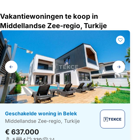
Vakantiewoningen te koop in
Middellandse Zee-regio, Turkije
Galerij
navigatie
Geschakelde woning in Belek
Middellandse Zee-regio, Turkije
€ 637.000
Aantal badkamers:
Aantal slaapkamers:
Woonoppervlakte:
5
4
330
34