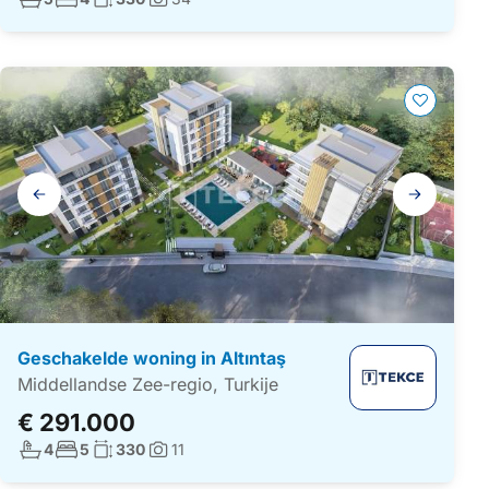
Foto's:
Galerij
navigatie
Geschakelde woning in Altıntaş
Middellandse Zee-regio, Turkije
€ 291.000
Aantal badkamers:
Aantal slaapkamers:
Woonoppervlakte:
4
5
330
11
Foto's: