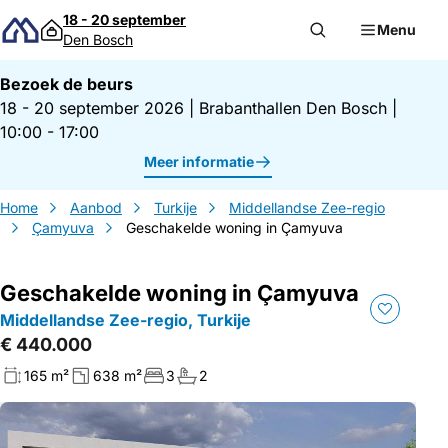
Direct naar inhoud
18 - 20 september
Menu
Den Bosch
Bezoek de beurs
18 - 20 september 2026
|
Brabanthallen Den Bosch
|
10:00 - 17:00
Meer informatie
Home
Aanbod
Turkije
Middellandse Zee-regio
Çamyuva
Geschakelde woning in Çamyuva
Geschakelde woning in Çamyuva
Middellandse Zee-regio, Turkije
€ 440.000
165 m²
638 m²
3
2