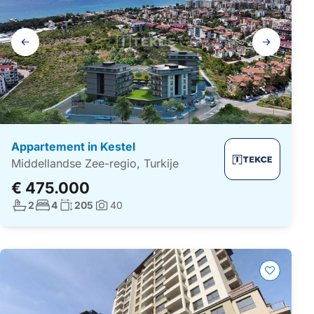
Galerij
navigatie
Appartement in Kestel
Middellandse Zee-regio, Turkije
€ 475.000
Aantal badkamers:
Aantal slaapkamers:
Woonoppervlakte:
2
4
205
40
Foto's: