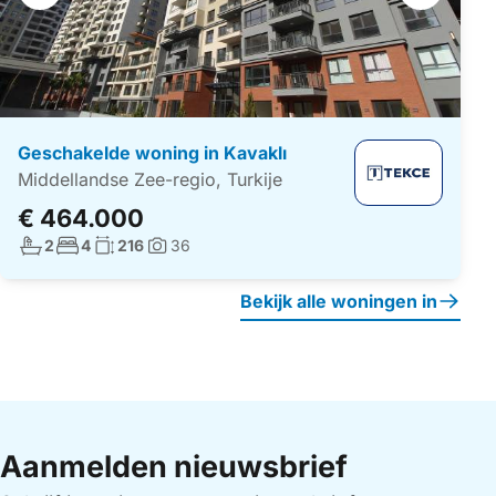
navigatie
Geschakelde woning in Kavaklı
Middellandse Zee-regio, Turkije
€ 464.000
Aantal badkamers:
Aantal slaapkamers:
Woonoppervlakte:
2
4
216
36
Foto's:
Bekijk alle woningen in
Aanmelden nieuwsbrief