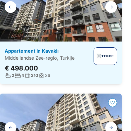
Galerij
navigatie
Appartement in Kavaklı
Middellandse Zee-regio, Turkije
€ 498.000
Aantal badkamers:
Aantal slaapkamers:
Woonoppervlakte:
2
4
210
36
Foto's:
Galerij