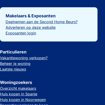
Belangrijke links
Makelaars & Exposanten
Deelnemen aan de Second Home Beurs?
Adverteren op deze website
Exposanten login
Particulieren
Vakantiewoning verkopen?
Beheer je woning
Laatste nieuws
Woningzoekers
Overzicht makelaars
Huis kopen in Spanje
Huis kopen in Noorwegen