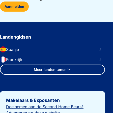
Aanmelden
Landengidsen
Spanje
Frankrijk
Meer landen tonen
Belangrijke links
Makelaars & Exposanten
Deelnemen aan de Second Home Beurs?
Adverteren op deze website