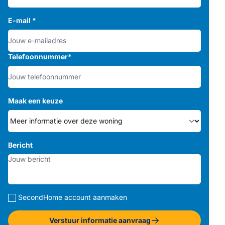
E-mail
*
Telefoonnummer
*
Maak een keuze
Bericht
SecondHome account aanmaken
Verstuur informatie aanvraag