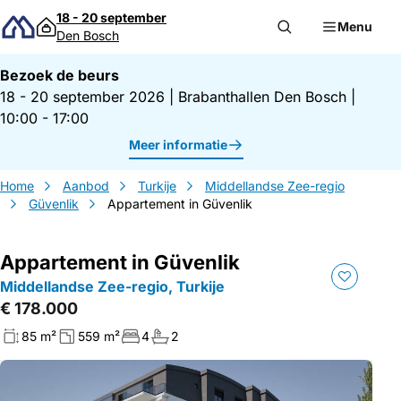
Direct naar inhoud
18 - 20 september
Menu
Den Bosch
Bezoek de beurs
18 - 20 september 2026
|
Brabanthallen Den Bosch
|
10:00 - 17:00
Meer informatie
Home
Aanbod
Turkije
Middellandse Zee-regio
Güvenlik
Appartement in Güvenlik
Appartement in Güvenlik
Middellandse Zee-regio, Turkije
€ 178.000
85 m²
559 m²
4
2