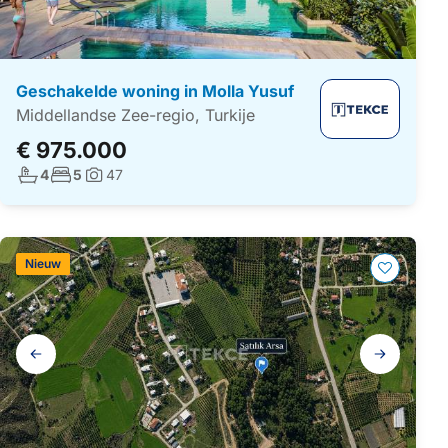
Geschakelde woning in Molla Yusuf
Middellandse Zee-regio, Turkije
€ 975.000
Aantal badkamers:
Aantal slaapkamers:
4
5
47
Foto's:
Nieuw
Galerij
navigatie