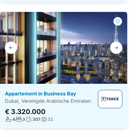
Galerij
navigatie
Appartement in Business Bay
Dubai, Verenigde Arabische Emiraten
€ 3.320.000
Aantal badkamers:
Aantal slaapkamers:
Woonoppervlakte:
4
3
307
32
Foto's: