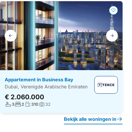
Galerij
navigatie
Appartement in Business Bay
Dubai, Verenigde Arabische Emiraten
€ 2.060.000
Aantal badkamers:
Aantal slaapkamers:
Woonoppervlakte:
3
2
310
32
Foto's:
Bekijk alle woningen in