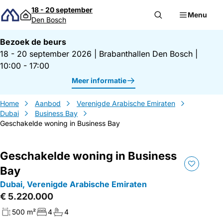
Direct naar inhoud
18 - 20 september
Menu
Den Bosch
Bezoek de beurs
18 - 20 september 2026
|
Brabanthallen Den Bosch
|
10:00 - 17:00
Meer informatie
Home
Aanbod
Verenigde Arabische Emiraten
Dubai
Business Bay
Geschakelde woning in Business Bay
Geschakelde woning in Business
Bay
Dubai, Verenigde Arabische Emiraten
€ 5.220.000
500 m²
4
4