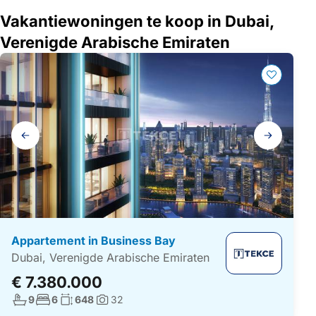
Vakantiewoningen te koop in Dubai,
Verenigde Arabische Emiraten
Galerij
navigatie
Appartement in Business Bay
Dubai, Verenigde Arabische Emiraten
€ 7.380.000
Aantal badkamers:
Aantal slaapkamers:
Woonoppervlakte:
9
6
648
32
Foto's: