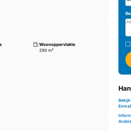
Be
s
Woonoppervlakte
290 m²
Han
Bekij
Emira
Infor
Arabi