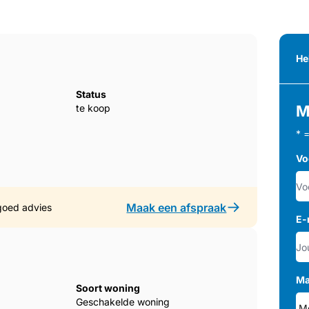
He
Status
te koop
M
* 
Vo
Maak een afspraak
goed advies
E-
Ma
Soort woning
Geschakelde woning