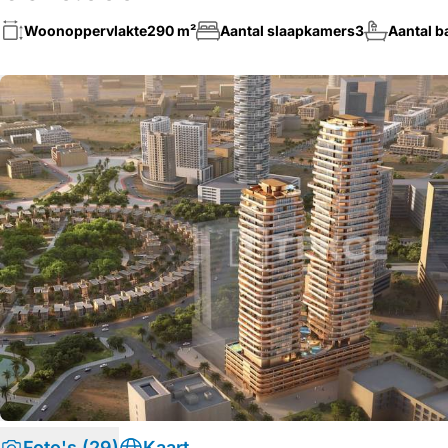
Woonoppervlakte
290 m²
Aantal slaapkamers
3
Aantal 
Foto's (29)
Kaart