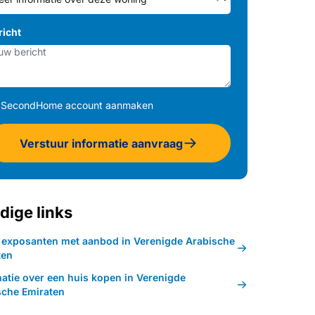
richt
SecondHome account aanmaken
Verstuur informatie aanvraag
dige links
k exposanten met aanbod in Verenigde Arabische
ten
matie over een huis kopen in Verenigde
sche Emiraten