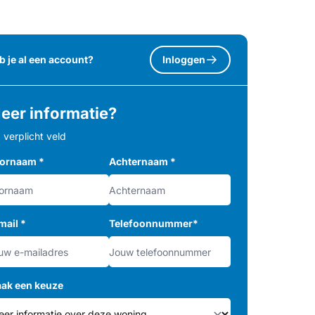
b je al een account?
Inloggen
eer informatie?
= verplicht veld
ornaam
*
Achternaam
*
mail
*
Telefoonnummer
*
ak een keuze