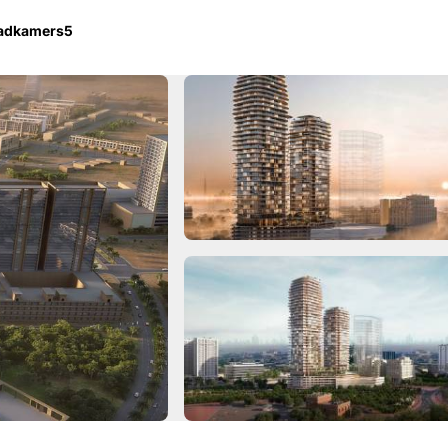
badkamers
5