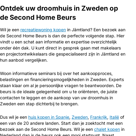
Ontdek uw droomhuis in Zweden op
de Second Home Beurs
Wil je een
recreatiewoning kopen
in Jämtland? Een bezoek aan
de Second Home Beurs is dan de perfecte volgende stap. Hier
vindt u een schat aan informatie en expertise overzichtelijk
onder één dak. U kunt direct in gesprek gaan met makelaars
en projectontwikkelaars die gespecialiseerd zijn in Jämtland en
hun aanbod vergelijken.
Woon informatieve seminars bij over het aankoopproces,
belastingen en financieringsmogelijkheden in Zweden. Experts
staan klaar om al je persoonlijke vragen te beantwoorden. De
beurs is de ideale gelegenheid om u te oriënteren, de juiste
contacten te leggen en de aankoop van uw droomhuis in
Zweden een stap dichterbij te brengen.
Dus wil je een
huis kopen in Spanje
,
Zweden
,
Frankrijk
,
Italië
of
een van de 20 andere landen. Start dan je zoektocht met een
bezoek aan de Second Home Beurs. Wil je een
chalet kopen
in
Nederland dan is de beurs ook een mooi startpunt. Naast