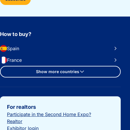
How to buy?
Spain
France
Show more countries
Important links
For realtors
Participate in the Second Home Expo?
Realtor
Exhibitor login