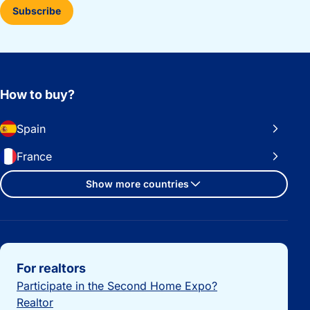
Subscribe
How to buy?
Spain
France
Show more countries
Important links
For realtors
Participate in the Second Home Expo?
Realtor