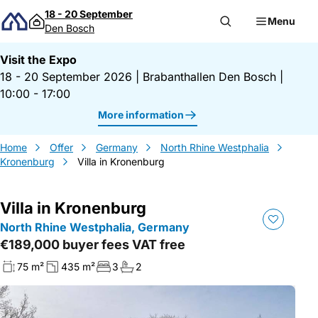
Skip to content
18 - 20 September
Menu
Den Bosch
Visit the Expo
18 - 20 September 2026
|
Brabanthallen Den Bosch
|
10:00 - 17:00
More information
Home
Offer
Germany
North Rhine Westphalia
Kronenburg
Villa in Kronenburg
Villa in Kronenburg
North Rhine Westphalia, Germany
€189,000 buyer fees VAT free
75 m²
435 m²
3
2