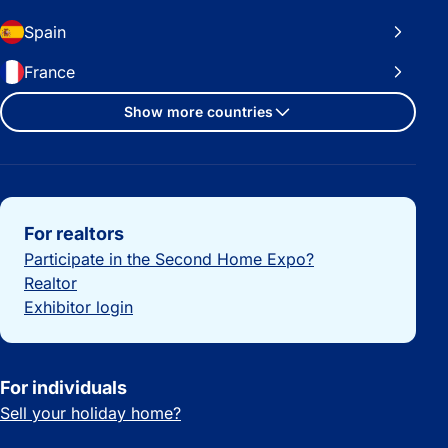
Spain
France
Show more countries
Important links
For realtors
Participate in the Second Home Expo?
Realtor
Exhibitor login
For individuals
Sell your holiday home?