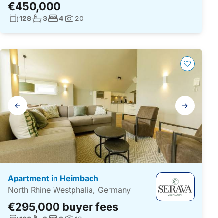
€450,000
Living surface:
No. bathrooms:
No. bedrooms:
128
3
4
20
Photos:
Gallery
navigation
Apartment in Heimbach
North Rhine Westphalia, Germany
€295,000 buyer fees