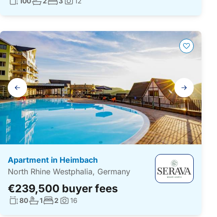
Living surface:
No. bathrooms:
No. bedrooms:
100
2
3
12
Photos:
Gallery
navigation
Apartment in Heimbach
North Rhine Westphalia, Germany
€239,500 buyer fees
Living surface:
No. bathrooms:
No. bedrooms:
80
1
2
16
Photos: