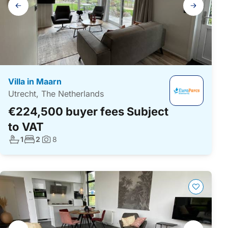
Gallery
navigation
Villa in Maarn
Utrecht, The Netherlands
€224,500 buyer fees Subject
to VAT
No. bathrooms:
No. bedrooms:
1
2
8
Photos:
Gallery