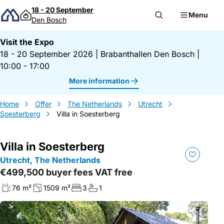
Skip to content
18 - 20 September
Menu
Den Bosch
Visit the Expo
18 - 20 September 2026
|
Brabanthallen Den Bosch
|
10:00 - 17:00
More information
Home
Offer
The Netherlands
Utrecht
Soesterberg
Villa in Soesterberg
Villa in Soesterberg
Utrecht, The Netherlands
€499,500 buyer fees VAT free
76 m²
1509 m²
3
1