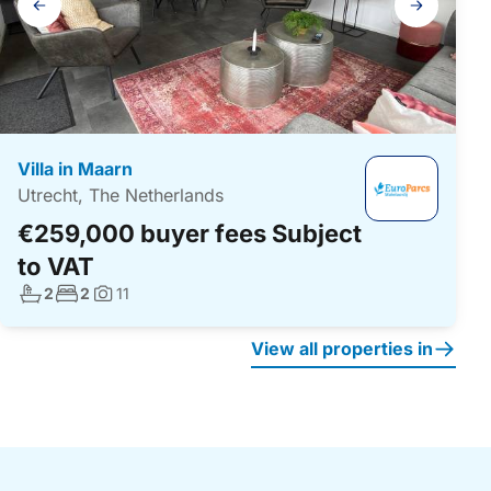
navigation
Villa in Maarn
Utrecht, The Netherlands
€259,000 buyer fees Subject
to VAT
No. bathrooms:
No. bedrooms:
2
2
11
Photos:
View all properties in