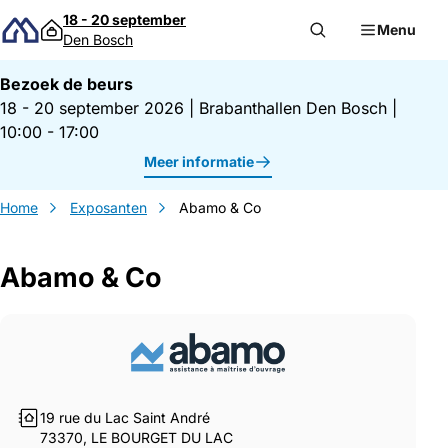
Direct naar inhoud
18 - 20 september
Menu
Den Bosch
Bezoek de beurs
18 - 20 september 2026
|
Brabanthallen Den Bosch
|
10:00 - 17:00
Meer informatie
Home
Exposanten
Abamo & Co
Abamo & Co
Gegevens Abamo &amp; Co
19 rue du Lac Saint André
73370, LE BOURGET DU LAC