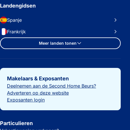
Landengidsen
Spanje
Frankrijk
Meer landen tonen
Belangrijke links
Makelaars & Exposanten
Deelnemen aan de Second Home Beurs?
Adverteren op deze website
Exposanten login
Particulieren