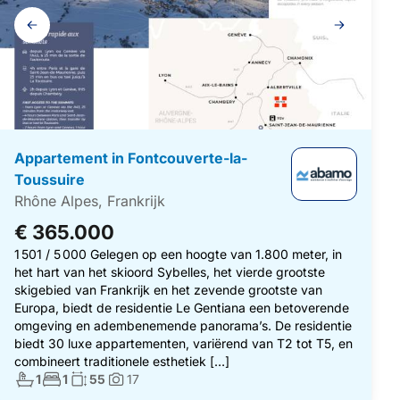
Galerij
navigatie
Appartement in Fontcouverte-la-
Toussuire
Rhône Alpes, Frankrijk
€ 365.000
1 501 / 5 000 Gelegen op een hoogte van 1.800 meter, in
het hart van het skioord Sybelles, het vierde grootste
skigebied van Frankrijk en het zevende grootste van
Europa, biedt de residentie Le Gentiana een betoverende
omgeving en adembenemende panorama’s. De residentie
biedt 30 luxe appartementen, variërend van T2 tot T5, en
combineert traditionele esthetiek […]
Aantal badkamers:
Aantal slaapkamers:
Woonoppervlakte:
1
1
55
17
Foto's: