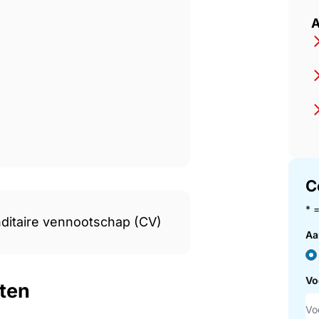
caten en fiscalisten
A
C
* 
itaire vennootschap (CV)
Aa
Vo
sten