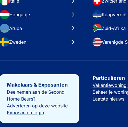
Italië
Zwitserland
Hongarije
Kaapverdië
Aruba
Zuid-Afrika
Zweden
Verenigde S
Belangrijke links
Particulieren
Makelaars & Exposanten
Vakantiewoning
Deelnemen aan de Second
Beheer je wonin
Home Beurs?
Laatste nieuws
Adverteren op deze website
Exposanten login