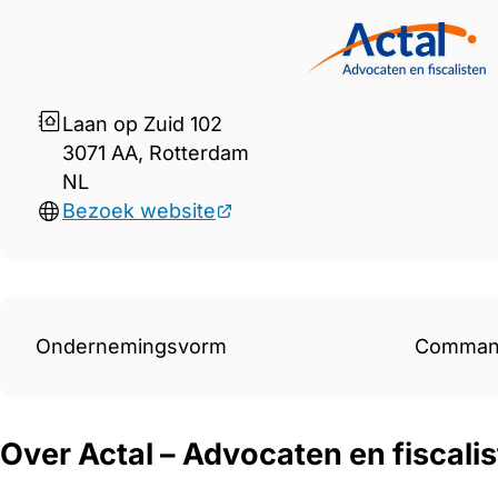
Gegevens Actal &#8211; Advo
Laan op Zuid 102
3071 AA, Rotterdam
NL
Bezoek website
Ondernemingsvorm
Command
Over Actal – Advocaten en fiscali