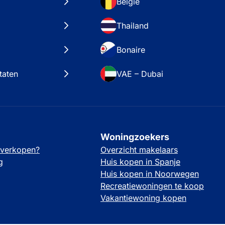
België
Thailand
Bonaire
taten
VAE – Dubai
Woningzoekers
 verkopen?
Overzicht makelaars
g
Huis kopen in Spanje
Huis kopen in Noorwegen
Recreatiewoningen te koop
Vakantiewoning kopen