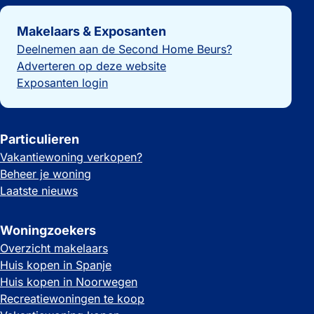
Belangrijke links
Makelaars & Exposanten
Deelnemen aan de Second Home Beurs?
Adverteren op deze website
Exposanten login
Particulieren
Vakantiewoning verkopen?
Beheer je woning
Laatste nieuws
Woningzoekers
Overzicht makelaars
Huis kopen in Spanje
Huis kopen in Noorwegen
Recreatiewoningen te koop