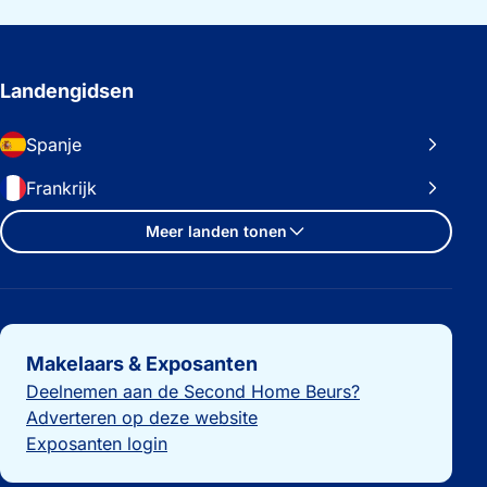
Landengidsen
Spanje
Frankrijk
Meer landen tonen
Belangrijke links
Makelaars & Exposanten
Deelnemen aan de Second Home Beurs?
Adverteren op deze website
Exposanten login