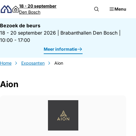
Direct naar inhoud
18 - 20 september
Menu
Den Bosch
Bezoek de beurs
18 - 20 september 2026
|
Brabanthallen Den Bosch
|
10:00 - 17:00
Meer informatie
Home
Exposanten
Aion
Aion
Gegevens Aion