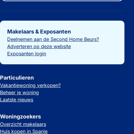
Belangrijke links
Makelaars & Exposanten
Deelnemen aan de Second Home Beurs?
Adverteren op deze website
Exposanten login
Particulieren
Vakantiewoning verkopen?
Beheer je woning
Laatste nieuws
Woningzoekers
Overzicht makelaars
Huis kopen in Spanje