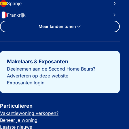
Spanje
Frankrijk
Meer landen tonen
Belangrijke links
Makelaars & Exposanten
Deelnemen aan de Second Home Beurs?
Adverteren op deze website
Exposanten login
Particulieren
Vakantiewoning verkopen?
Beheer je woning
Laatste nieuws