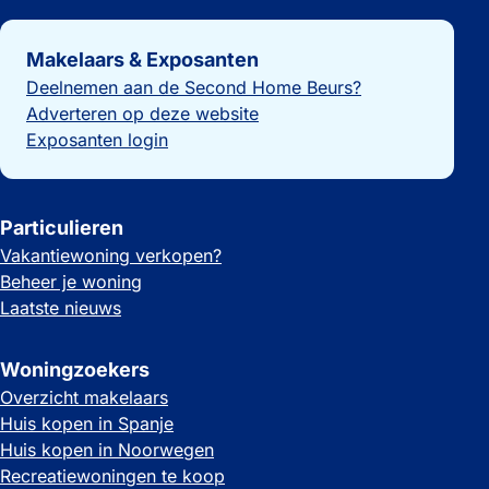
Belangrijke links
Makelaars & Exposanten
Deelnemen aan de Second Home Beurs?
Adverteren op deze website
Exposanten login
Particulieren
Vakantiewoning verkopen?
Beheer je woning
Laatste nieuws
Woningzoekers
Overzicht makelaars
Huis kopen in Spanje
Huis kopen in Noorwegen
Recreatiewoningen te koop