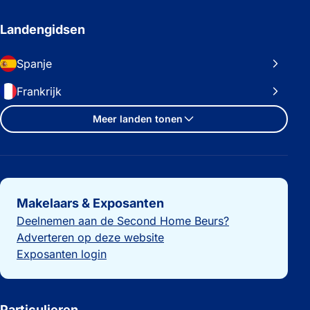
Landengidsen
Spanje
Frankrijk
Meer landen tonen
Belangrijke links
Makelaars & Exposanten
Deelnemen aan de Second Home Beurs?
Adverteren op deze website
Exposanten login
Particulieren