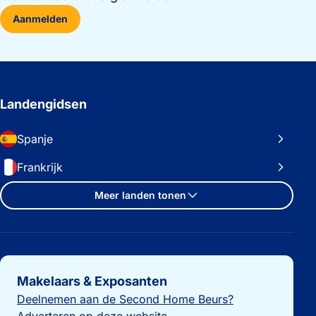
Aanmelden
Landengidsen
Spanje
Frankrijk
Meer landen tonen
Belangrijke links
Makelaars & Exposanten
Deelnemen aan de Second Home Beurs?