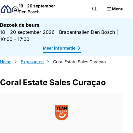
Direct naar inhoud
18 - 20 september
Menu
Den Bosch
Bezoek de beurs
18 - 20 september 2026
|
Brabanthallen Den Bosch
|
10:00 - 17:00
Meer informatie
Home
Exposanten
Coral Estate Sales Curaçao
Coral Estate Sales Curaçao
Gegevens Coral Estate Sales Curaçao