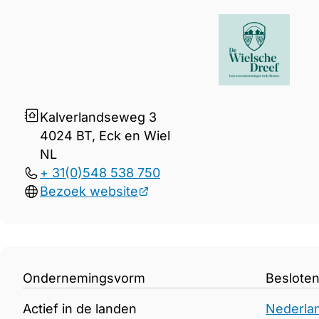
Gegevens De Wielsche Dree
Kalverlandseweg 3
4024 BT, Eck en Wiel
NL
+ 31(0)548 538 750
Bezoek website
Ondernemingsvorm
Beslote
Actief in de landen
Nederla