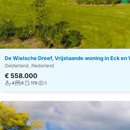
De Wielsche Dreef, Vrijstaande woning in Eck en 
Gelderland, Nederland
€ 558.000
Aantal badkamers:
Aantal slaapkamers:
Woonoppervlakte:
4
6
179
5
Foto's: