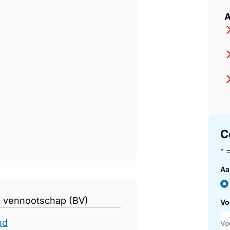
f
A
C
* 
Aa
n vennootschap (BV)
Vo
nd