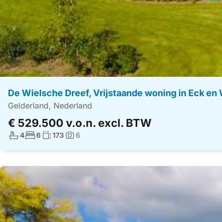
De Wielsche Dreef, Vrijstaande woning in Eck en 
Gelderland, Nederland
€ 529.500 v.o.n. excl. BTW
Aantal badkamers:
Aantal slaapkamers:
Woonoppervlakte:
4
6
173
6
Foto's: