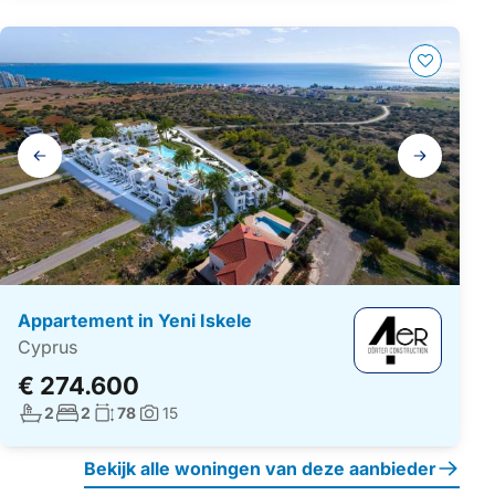
Galerij
navigatie
Appartement in Yeni Iskele
Cyprus
€ 274.600
Aantal badkamers:
Aantal slaapkamers:
Woonoppervlakte:
2
2
78
15
Foto's:
Bekijk alle woningen van deze aanbieder