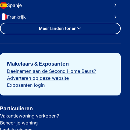
Spanje
Frankrijk
Meer landen tonen
Belangrijke links
Makelaars & Exposanten
Deelnemen aan de Second Home Beurs?
Adverteren op deze website
Exposanten login
Particulieren
Vakantiewoning verkopen?
Beheer je woning
Laatste nieuws