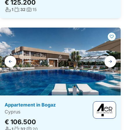
€ 125.200
Aantal badkamers:
Woonoppervlakte:
1
32
15
Foto's:
Galerij
navigatie
Appartement in Bogaz
Cyprus
€ 106.500
Aantal badkamers:
Woonoppervlakte:
1
32
20