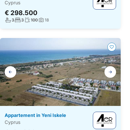
Cyprus
€ 298.500
Aantal badkamers:
Aantal slaapkamers:
Woonoppervlakte:
3
3
100
18
Foto's:
Galerij
navigatie
Appartement in Yeni Iskele
Cyprus