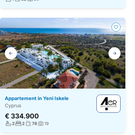
Foto's:
Galerij
navigatie
Appartement in Yeni Iskele
Cyprus
€ 334.900
Aantal badkamers:
Aantal slaapkamers:
Woonoppervlakte:
2
2
78
19
Foto's: