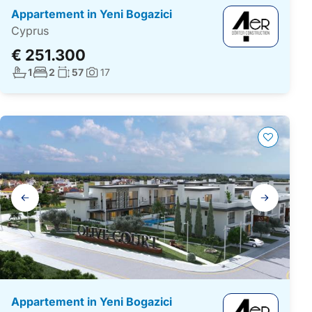
Appartement in Yeni Bogazici
Cyprus
€ 251.300
Aantal badkamers:
Aantal slaapkamers:
Woonoppervlakte:
1
2
57
17
Foto's:
Galerij
navigatie
Appartement in Yeni Bogazici