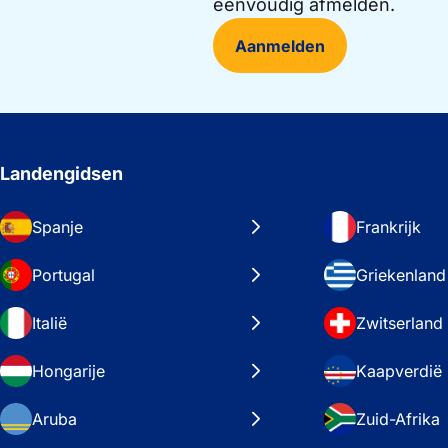
eenvoudig afmelden.
Aanmelden
Landengidsen
Spanje
Frankrijk
Portugal
Griekenland
Italië
Zwitserland
Hongarije
Kaapverdië
Aruba
Zuid-Afrika