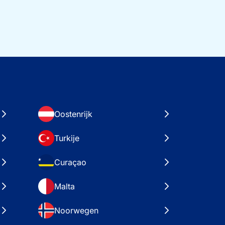
Oostenrijk
Turkije
Curaçao
Malta
Noorwegen