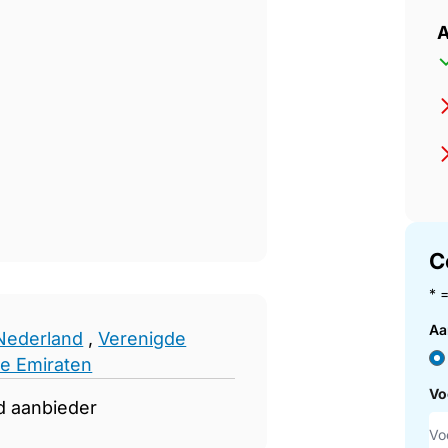
A
C
* 
Aa
Nederland
,
Verenigde
e Emiraten
Vo
d aanbieder