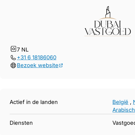
Gegevens Dubai Vastgoed
7
NL
+31 6 18186060
Bezoek website
Actief in de landen
België
,
Arabisch
Diensten
Vastgoe