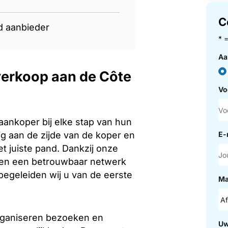
C
d aanbieder
* 
Aa
verkoop aan de Côte
Vo
aankoper bij elke stap van hun
ig aan de zijde van de koper en
E-
t juiste pand. Dankzij onze
s en een betrouwbaar netwerk
begeleiden wij u van de eerste
Ma
rganiseren bezoeken en
Uw