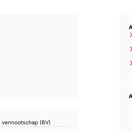
211; Aankoop en verkoop aan
A
A
n vennootschap (BV)