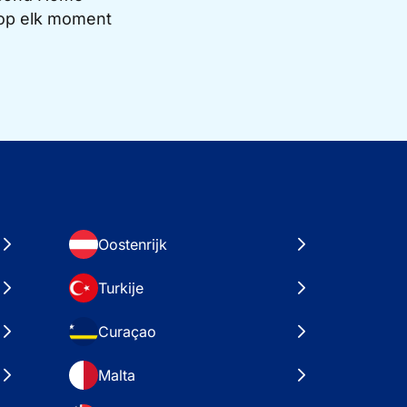
e op elk moment
Oostenrijk
Turkije
Curaçao
Malta