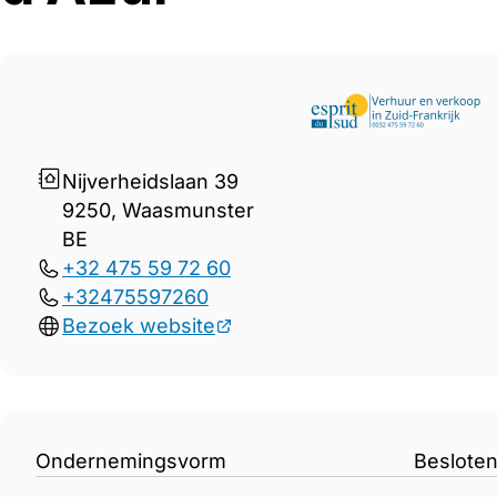
Gegevens Esprit du Sud &#8
Nijverheidslaan 39
9250, Waasmunster
BE
+32 475 59 72 60
+32475597260
Bezoek website
Ondernemingsvorm
Beslote