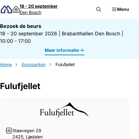
Direct naar inhoud
18 - 20 september
Menu
Den Bosch
Bezoek de beurs
18 - 20 september 2026
|
Brabanthallen Den Bosch
|
10:00 - 17:00
Meer informatie
Home
Exposanten
Fulufjellet
Fulufjellet
Gegevens Fulufjellet
Støavegen 29
2425, Ljødalen