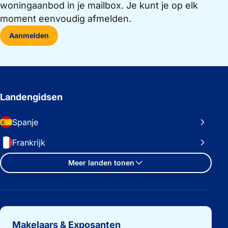
woningaanbod in je mailbox. Je kunt je op elk
moment eenvoudig afmelden.
Aanmelden
Landengidsen
Spanje
Frankrijk
Meer landen tonen
Belangrijke links
Makelaars & Exposanten