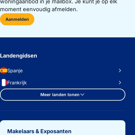
woningaanbod in je mailbox. Je kunt je op elk
moment eenvoudig afmelden.
Aanmelden
Landengidsen
Spanje
Frankrijk
Meer landen tonen
Belangrijke links
Makelaars & Exposanten